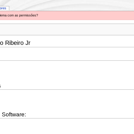
iores
oblema com as permissões?
o Ribeiro Jr
s
 Software: