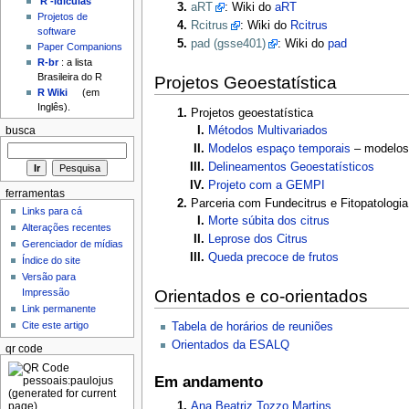
'R'-idículas
aRT
: Wiki do
aRT
Projetos de
Rcitrus
: Wiki do
Rcitrus
software
pad (gsse401)
: Wiki do
pad
Paper Companions
R-br
: a lista
Brasileira do R
Projetos Geoestatística
R Wiki
(em
Inglês).
Projetos geoestatística
Métodos Multivariados
busca
Modelos espaço temporais
– modelos 
Delineamentos Geoestatísticos
Projeto com a GEMPI
ferramentas
Parceria com Fundecitrus e Fitopatolog
Links para cá
Morte súbita dos citrus
Alterações recentes
Leprose dos Citrus
Gerenciador de mídias
Queda precoce de frutos
Índice do site
Versão para
Orientados e co-orientados
Impressão
Link permanente
Cite este artigo
Tabela de horários de reuniões
Orientados da ESALQ
qr code
Em andamento
Ana Beatriz Tozzo Martins