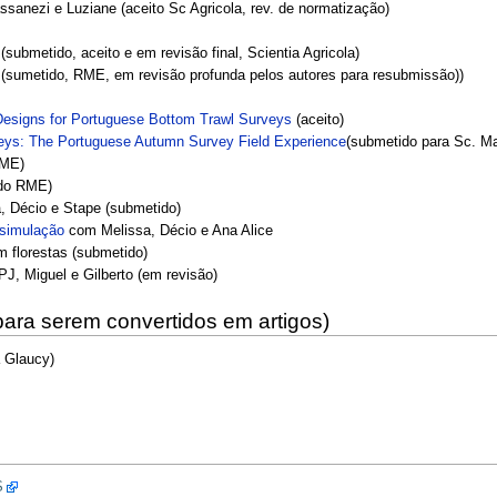
sanezi e Luziane (aceito Sc Agricola, rev. de normatização)
(submetido, aceito e em revisão final, Scientia Agricola)
e (sumetido, RME, em revisão profunda pelos autores para resubmissão))
Designs for Portuguese Bottom Trawl Surveys
(aceito)
eys: The Portuguese Autumn Survey Field Experience
(submetido para Sc. Ma
RME)
ado RME)
 Décio e Stape (submetido)
 simulação
com Melissa, Décio e Ana Alice
 florestas (submetido)
, Miguel e Gilberto (em revisão)
para serem convertidos em artigos)
 Glaucy)
S