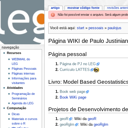
artigo
mostrar código fonte
revisões anter
Não foi possível enviar o arquivo. Será algum pr
Você está aqui:
start
»
pessoais
»
paulojus
Página WIKI de Paulo Justinian
navegação
Página pessoal
Recursos
WEBMAIL do
LEG
Página de PJ no LEG
Páginas Pessoais
Currículo LATTES
Páginas internas
Informações para
Livro: Model Based Geostatistic
visitantes
Atividades
Book web page
Programação de
Book WiKi page
Seminários
Agenda do LEG
Projetos de Desenvolvimento de
Computação
Dicas
geoR
: Wiki da
geoR
Materiais e cursos
sobre o R
geoRglm
: Wiki da
geoRglm