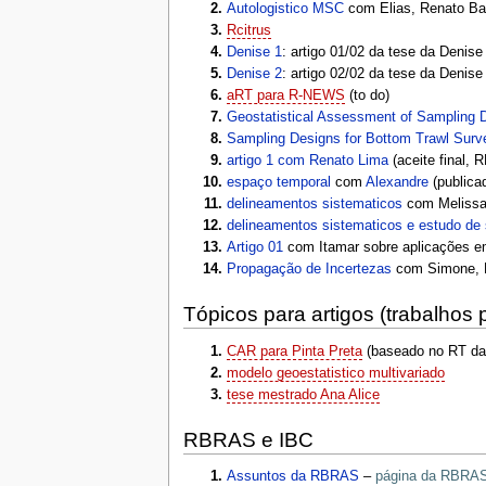
Autologistico MSC
com Elias, Renato Bas
Rcitrus
Denise 1
: artigo 01/02 da tese da Denise 
Denise 2
: artigo 02/02 da tese da Denis
aRT para R-NEWS
(to do)
Geostatistical Assessment of Sampling 
Sampling Designs for Bottom Trawl Surv
artigo 1 com Renato Lima
(aceite final, 
espaço temporal
com
Alexandre
(public
delineamentos sistematicos
com Melissa,
delineamentos sistematicos e estudo de
Artigo 01
com Itamar sobre aplicações em
Propagação de Incertezas
com Simone, PJ
Tópicos para artigos (trabalhos 
CAR para Pinta Preta
(baseado no RT da
modelo geoestatistico multivariado
tese mestrado Ana Alice
RBRAS e IBC
Assuntos da RBRAS
–
página da RBRA