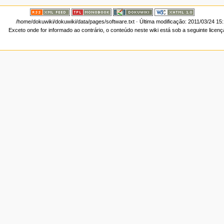
/home/dokuwiki/dokuwiki/data/pages/software.txt
· Última modificação: 2011/03/24 15
Exceto onde for informado ao contrário, o conteúdo neste wiki está sob a seguinte licen