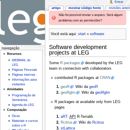
Entrar
artigo
mostrar código fonte
revisões anter
Não foi possível enviar o arquivo. Será algum
problema com as permissões?
Você está aqui:
start
»
software
Software development
navegação
projects at LEG
Recursos
WEBMAIL do
Some
R packages
developed by the LEG
LEG
team in connection with collaborators
Páginas Pessoais
Páginas internas
contributed R packages at
CRAN
Informações para
visitantes
geoR
: Wiki da
geoR
Atividades
geoRglm
: Wiki da
geoRglm
Programação de
Seminários
R packages at available only from LEG
Agenda do LEG
pages
Computação
Dicas
aRT
:
API
R-Terralib
Materiais e cursos
Rcitrus
: Wiki do
Rcitrus
sobre o R
stLattice