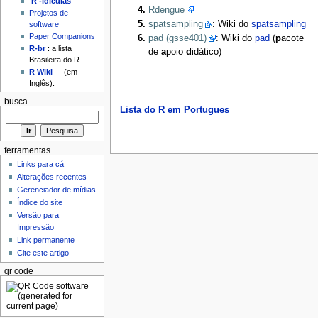
'R'-idículas
Rdengue
Projetos de
spatsampling
: Wiki do
spatsampling
software
Paper Companions
pad (gsse401)
: Wiki do
pad
(
p
acote
R-br
: a lista
de
a
poio
d
idático)
Brasileira do R
R Wiki
(em
Inglês).
busca
Lista do R em Portugues
ferramentas
Links para cá
Alterações recentes
Gerenciador de mídias
Índice do site
Versão para
Impressão
Link permanente
Cite este artigo
qr code