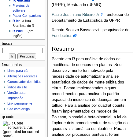
'R'-idículas
(UFPR), Mestrando (UFMG)
Projetos de
software
Paulo Justiniano Ribeiro Jr
- professor do
Paper Companions
Departamento de Estatística da UFPR
R-br
: a lista
Brasileira do R
Renato Beozzo Bassanezi - pesquisador do
R Wiki
(em
Fundecitrus
Inglês).
busca
Resumo
Pacote em R para análise de dados de
incidência de doenças em plantas. Seu
ferramentas
desenvolvimento foi motivado pela
Links para cá
Alterações recentes
necessidade de automatizar a análise
Gerenciador de mídias
estatística de dados de morte súbita dos
Índice do site
citrus. Foram implementados alguns
Versão para
procedimentos para análise do padrão
Impressão
espacial da incidência de doenças em um
Link permanente
talhão. Para a análise por quadrat counts,
Cite este artigo
foram implementados os modelos de
qr code
Poisson, binomial e beta-binomial, a lei de
Taylor e dois procedimentos de seleção dos
quadrats: sistemático ou aleatório. Para a
análise por processos pontuais, foram