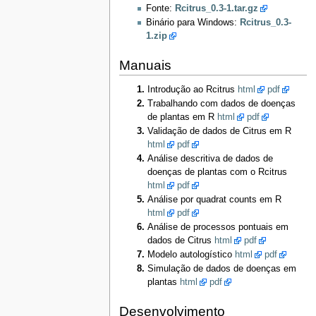
Fonte:
Rcitrus_0.3-1.tar.gz
Binário para Windows:
Rcitrus_0.3-
1.zip
Manuais
Introdução ao Rcitrus
html
pdf
Trabalhando com dados de doenças
de plantas em R
html
pdf
Validação de dados de Citrus em R
html
pdf
Análise descritiva de dados de
doenças de plantas com o Rcitrus
html
pdf
Análise por quadrat counts em R
html
pdf
Análise de processos pontuais em
dados de Citrus
html
pdf
Modelo autologístico
html
pdf
Simulação de dados de doenças em
plantas
html
pdf
Desenvolvimento