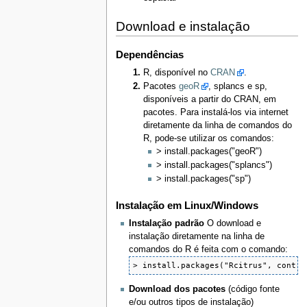
Download e instalação
Dependências
R, disponível no
CRAN
.
Pacotes
geoR
, splancs e sp,
disponíveis a partir do CRAN, em
pacotes. Para instalá-los via internet
diretamente da linha de comandos do
R, pode-se utilizar os comandos:
> install.packages("geoR")
> install.packages("splancs")
> install.packages("sp")
Instalação em Linux/Windows
Instalação padrão
O download e
instalação diretamente na linha de
comandos do R é feita com o comando:
> install.packages("Rcitrus", contri
Download dos pacotes
(código fonte
e/ou outros tipos de instalação)