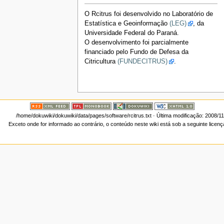
O Rcitrus foi desenvolvido no Laboratório de
Estatística e Geoinformação
(LEG)
, da
Universidade Federal do Paraná.
O desenvolvimento foi parcialmente
financiado pelo Fundo de Defesa da
Citricultura
(FUNDECITRUS)
.
/home/dokuwiki/dokuwiki/data/pages/software/rcitrus.txt
· Última modificação: 2008/1
Exceto onde for informado ao contrário, o conteúdo neste wiki está sob a seguinte licen