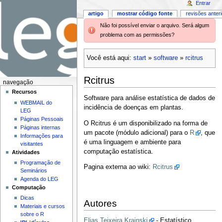
Entrar
artigo
mostrar código fonte
revisões anter
Não foi possível enviar o arquivo. Será algum
problema com as permissões?
Você está aqui:
start
»
software
»
rcitrus
Rcitrus
navegação
Recursos
Software para análise estatística de dados de
WEBMAIL do
incidência de doenças em plantas.
LEG
Páginas Pessoais
O Rcitrus é um disponibilizado na forma de
Páginas internas
um pacote (módulo adicional) para o
R
, que
Informações para
é uma linguagem e ambiente para
visitantes
computação estatística.
Atividades
Programação de
Pagina externa ao wiki:
Rcitrus
Seminários
Agenda do LEG
Computação
Dicas
Autores
Materiais e cursos
sobre o R
Elias Teixeira Krainski
- Estatístico