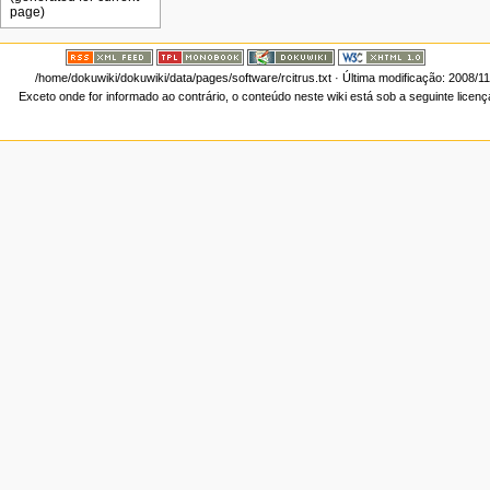
/home/dokuwiki/dokuwiki/data/pages/software/rcitrus.txt
· Última modificação: 2008/1
Exceto onde for informado ao contrário, o conteúdo neste wiki está sob a seguinte licen