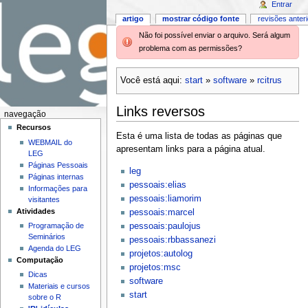
Entrar
artigo
mostrar código fonte
revisões anter
Não foi possível enviar o arquivo. Será algum
problema com as permissões?
Você está aqui:
start
»
software
»
rcitrus
Links reversos
navegação
Recursos
Esta é uma lista de todas as páginas que
WEBMAIL do
apresentam links para a página atual.
LEG
Páginas Pessoais
leg
Páginas internas
pessoais:elias
Informações para
pessoais:liamorim
visitantes
Atividades
pessoais:marcel
pessoais:paulojus
Programação de
Seminários
pessoais:rbbassanezi
Agenda do LEG
projetos:autolog
Computação
projetos:msc
Dicas
software
Materiais e cursos
start
sobre o R