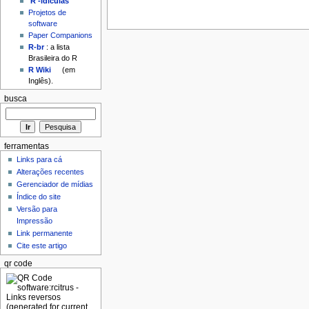
'R'-idículas
Projetos de
software
Paper Companions
R-br
: a lista
Brasileira do R
R Wiki
(em
Inglês).
busca
ferramentas
Links para cá
Alterações recentes
Gerenciador de mídias
Índice do site
Versão para
Impressão
Link permanente
Cite este artigo
qr code