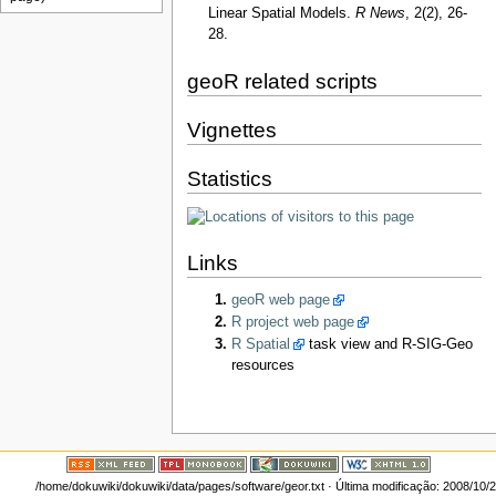
Linear Spatial Models.
R News
, 2(2), 26-
28.
geoR related scripts
Vignettes
Statistics
Links
geoR web page
R project web page
R Spatial
task view and R-SIG-Geo
resources
/home/dokuwiki/dokuwiki/data/pages/software/geor.txt
· Última modificação: 2008/10/