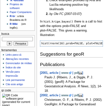
check examples provided by Ana and
'R'-idículas
Projetos de
Lucília returning positive log-
software
likelihoods
Paper Companions
by Ole FC (2007-03-07)
:
R-br
: a lista
Brasileira do R
In
hist.krige.bayes()
there is a call to hist
R Wiki
(em
with the options prob=FALSE and
Inglês).
plot=FALSE. This gives a warning.
busca
Illustration:
hist(rnorm(16),prob=FALSE, plot=FALSE)
ferramentas
Suggestions for geoR
Links para cá
Alterações recentes
Gerenciador de mídias
Publications
Índice do site
Versão para
[2001, article |
www
|
pdf
]
Impressão
Paulo J. {Ribeiro, J., & Diggle, P. J.
Link permanente
(2001). {geoR}: A Package for
Cite este artigo
Geostatistical Analysis.
R News
, 1(2), 14-
qr code
18.
[2002, article |
www
|
pdf
]
Christensen, O. F., & Ribeiro, P. J. (2002).
GeoRglm: A Package for Generalised