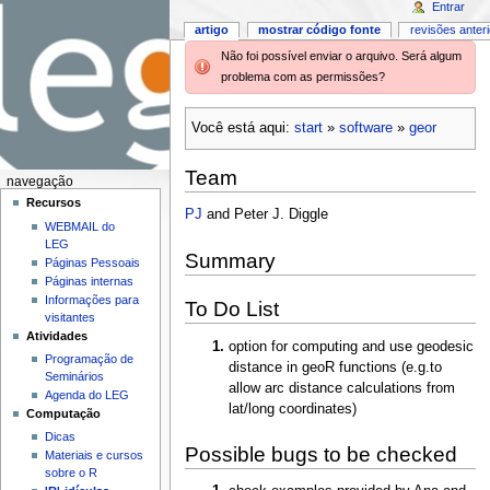
Entrar
artigo
mostrar código fonte
revisões anter
Não foi possível enviar o arquivo. Será algum
problema com as permissões?
Você está aqui:
start
»
software
»
geor
Team
navegação
Recursos
PJ
and Peter J. Diggle
WEBMAIL do
LEG
Summary
Páginas Pessoais
Páginas internas
Informações para
To Do List
visitantes
Atividades
option for computing and use geodesic
Programação de
distance in geoR functions (e.g.to
Seminários
allow arc distance calculations from
Agenda do LEG
lat/long coordinates)
Computação
Dicas
Possible bugs to be checked
Materiais e cursos
sobre o R