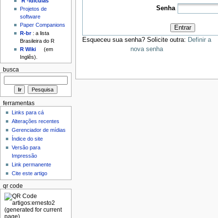
'R'-idículas
Senha
Projetos de
software
Paper Companions
Entrar
R-br
: a lista
Esqueceu sua senha? Solicite outra:
Definir a
Brasileira do R
nova senha
R Wiki
(em
Inglês).
busca
ferramentas
Links para cá
Alterações recentes
Gerenciador de mídias
Índice do site
Versão para
Impressão
Link permanente
Cite este artigo
qr code