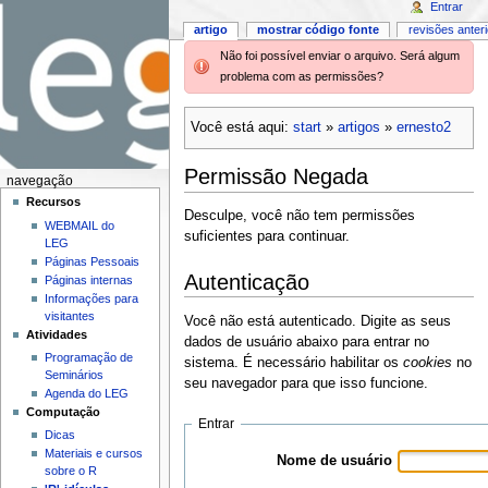
Entrar
artigo
mostrar código fonte
revisões anter
Não foi possível enviar o arquivo. Será algum
problema com as permissões?
Você está aqui:
start
»
artigos
»
ernesto2
Permissão Negada
navegação
Recursos
Desculpe, você não tem permissões
WEBMAIL do
suficientes para continuar.
LEG
Páginas Pessoais
Autenticação
Páginas internas
Informações para
visitantes
Você não está autenticado. Digite as seus
Atividades
dados de usuário abaixo para entrar no
Programação de
sistema. É necessário habilitar os
cookies
no
Seminários
seu navegador para que isso funcione.
Agenda do LEG
Computação
Entrar
Dicas
Materiais e cursos
Nome de usuário
sobre o R