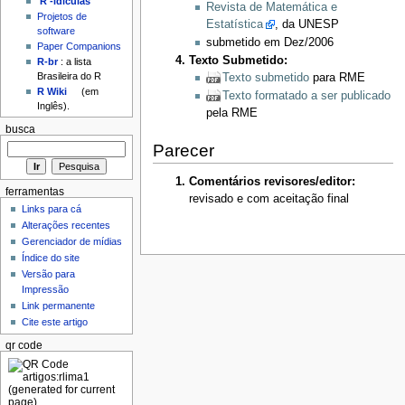
'R'-idículas
Revista de Matemática e
Projetos de
Estatística
, da UNESP
software
submetido em Dez/2006
Paper Companions
Texto Submetido:
R-br
: a lista
Brasileira do R
Texto submetido
para RME
R Wiki
(em
Texto formatado a ser publicado
Inglês).
pela RME
busca
Parecer
Comentários revisores/editor:
ferramentas
revisado e com aceitação final
Links para cá
Alterações recentes
Gerenciador de mídias
Índice do site
Versão para
Impressão
Link permanente
Cite este artigo
qr code