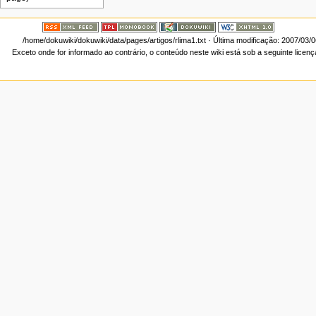
/home/dokuwiki/dokuwiki/data/pages/artigos/rlima1.txt
· Última modificação: 2007/03/
Exceto onde for informado ao contrário, o conteúdo neste wiki está sob a seguinte licen