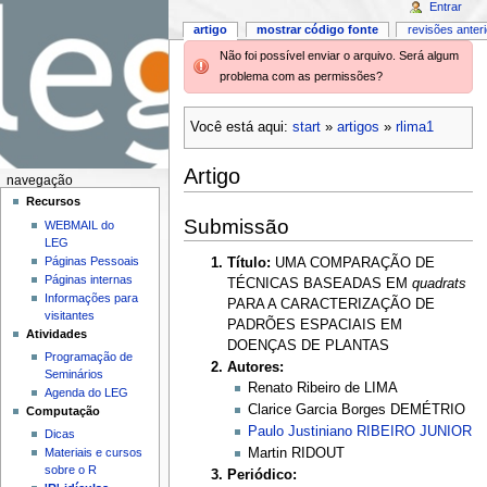
Entrar
artigo
mostrar código fonte
revisões anter
Não foi possível enviar o arquivo. Será algum
problema com as permissões?
Você está aqui:
start
»
artigos
»
rlima1
Artigo
navegação
Recursos
Submissão
WEBMAIL do
LEG
Páginas Pessoais
Título:
UMA COMPARAÇÃO DE
Páginas internas
TÉCNICAS BASEADAS EM
quadrats
Informações para
PARA A CARACTERIZAÇÃO DE
visitantes
PADRÕES ESPACIAIS EM
Atividades
DOENÇAS DE PLANTAS
Programação de
Autores:
Seminários
Renato Ribeiro de LIMA
Agenda do LEG
Clarice Garcia Borges DEMÉTRIO
Computação
Paulo Justiniano RIBEIRO JUNIOR
Dicas
Materiais e cursos
Martin RIDOUT
sobre o R
Periódico: