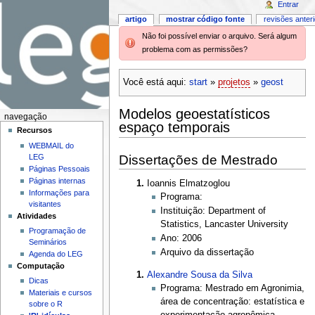
Entrar
artigo
mostrar código fonte
revisões anter
Não foi possível enviar o arquivo. Será algum
problema com as permissões?
Você está aqui:
start
»
projetos
»
geost
Modelos geoestatísticos
navegação
espaço temporais
Recursos
WEBMAIL do
Dissertações de Mestrado
LEG
Páginas Pessoais
Páginas internas
Ioannis Elmatzoglou
Informações para
Programa:
visitantes
Instituição: Department of
Atividades
Statistics, Lancaster University
Programação de
Ano: 2006
Seminários
Arquivo da dissertação
Agenda do LEG
Computação
Alexandre Sousa da Silva
Dicas
Programa: Mestrado em Agronimia,
Materiais e cursos
área de concentração: estatística e
sobre o R
experimentação agronômica