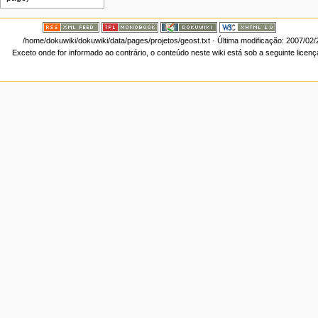
/home/dokuwiki/dokuwiki/data/pages/projetos/geost.txt
· Última modificação: 2007/02
Exceto onde for informado ao contrário, o conteúdo neste wiki está sob a seguinte licen