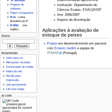
'R'-idículas
Projetos de
Instituição: Departmento de
software
Ciências Exatas, ESALQ/USP
Paper Companions
Ano: 2006/2007
R-br
: a lista
Arquivo da dissertação
Brasileira do R
R Wiki
(em
Aplicações à avaliação de
Inglês).
estoque de peixes
busca
Projeto
em desenvolvimento em parceria
com
Ernesto Jardim
e equipe do
IPIMAR
(Portugal)
ferramentas
Links para cá
Alterações recentes
Gerenciador de mídias
Índice do site
Versão para
Impressão
Link permanente
Cite este artigo
qr code