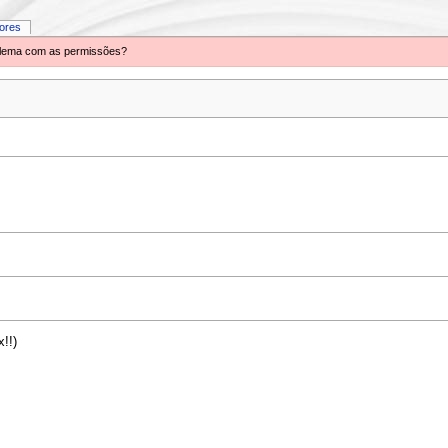
iores
oblema com as permissões?
x!!)