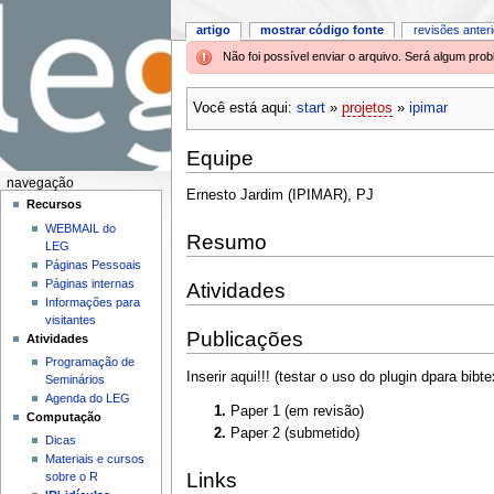
artigo
mostrar código fonte
revisões anter
Não foi possível enviar o arquivo. Será algum pr
Você está aqui:
start
»
projetos
»
ipimar
Equipe
navegação
Ernesto Jardim (IPIMAR), PJ
Recursos
WEBMAIL do
Resumo
LEG
Páginas Pessoais
Páginas internas
Atividades
Informações para
visitantes
Publicações
Atividades
Programação de
Inserir aqui!!! (testar o uso do plugin dpara bibte
Seminários
Agenda do LEG
Paper 1 (em revisão)
Computação
Paper 2 (submetido)
Dicas
Materiais e cursos
Links
sobre o R