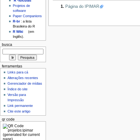
'R'-idículas
Projetos de
Página do IPIMAR
software
Paper Companions
R-br
: a lista
Brasileira do R
R Wiki
(em
Inglês).
busca
ferramentas
Links para cá
Alterações recentes
Gerenciador de mídias
Índice do site
Versão para
Impressão
Link permanente
Cite este artigo
qr code