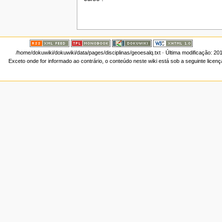
/home/dokuwiki/dokuwiki/data/pages/disciplinas/geoesalq.txt
· Última modificação: 20
Exceto onde for informado ao contrário, o conteúdo neste wiki está sob a seguinte licen