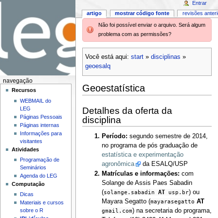
Entrar
artigo
mostrar código fonte
revisões anter
Não foi possível enviar o arquivo. Será algum
problema com as permissões?
Você está aqui:
start
»
disciplinas
»
geoesalq
navegação
Geoestatística
Recursos
WEBMAIL do
Detalhes da oferta da
LEG
Páginas Pessoais
disciplina
Páginas internas
Informações para
Período:
segundo semestre de 2014,
visitantes
no programa de pós graduação de
Atividades
estatística e experimentação
Programação de
agronômica
da ESALQ/USP
Seminários
Matrículas e informações:
com
Agenda do LEG
Solange de Assis Paes Sabadin
Computação
AT
(
solange.sabadin
usp.br
) ou
Dicas
Mayara Segatto (
mayarasegatto
AT
Materiais e cursos
sobre o R
gmail.com
) na secretaria do programa,