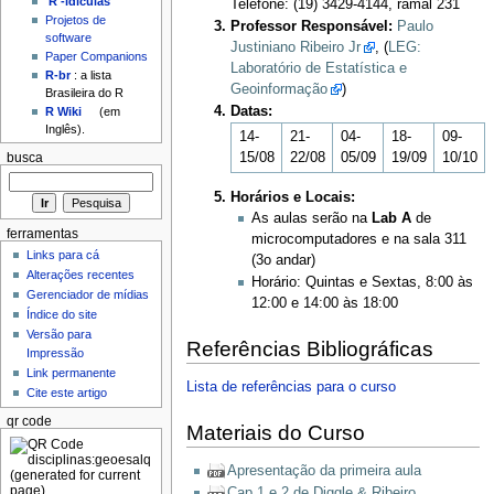
'R'-idículas
Telefone: (19) 3429-4144, ramal 231
Projetos de
Professor Responsável:
Paulo
software
Justiniano Ribeiro Jr
, (
LEG:
Paper Companions
Laboratório de Estatística e
R-br
: a lista
Geoinformação
)
Brasileira do R
Datas:
R Wiki
(em
Inglês).
14-
21-
04-
18-
09-
15/08
22/08
05/09
19/09
10/10
busca
Horários e Locais:
As aulas serão na
Lab A
de
ferramentas
microcomputadores e na sala 311
Links para cá
(3o andar)
Alterações recentes
Horário: Quintas e Sextas, 8:00 às
Gerenciador de mídias
12:00 e 14:00 às 18:00
Índice do site
Versão para
Referências Bibliográficas
Impressão
Link permanente
Lista de referências para o curso
Cite este artigo
qr code
Materiais do Curso
Apresentação da primeira aula
Cap 1 e 2 de Diggle & Ribeiro