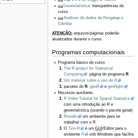
Geoestatística
: transparências do
curso
Análises do dados de Rongelap e
Gâmbia
ATENÇÃO:
arquivos/páginas poderão
atualizados durante o curso.
Programas computacionais
Programa básico do curso
The R project for Statistical
Computing
: página do programa
R
Um material sobre o uso do R
pacotes do
R
:
geoR
e
geoRglm
Recursos auxiliares
R Video Tutorial for Spatial Statistics
com uma introdução ao R e
geoestatística (usando o pacote gstat)
Rstudio
um ambiente para se
trabalhar com o R
O
Tinn-R
é um
GUI
/Editor para o
ambiente
R
sob Windows que facilita