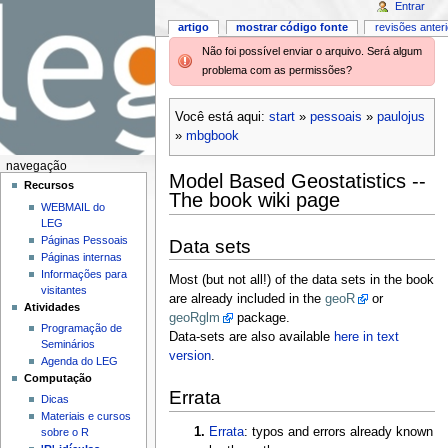
Entrar
artigo
mostrar código fonte
revisões anter
Não foi possível enviar o arquivo. Será algum
problema com as permissões?
Você está aqui:
start
»
pessoais
»
paulojus
»
mbgbook
navegação
Model Based Geostatistics --
Recursos
The book wiki page
WEBMAIL do
LEG
Páginas Pessoais
Data sets
Páginas internas
Informações para
Most (but not all!) of the data sets in the book
visitantes
are already included in the
geoR
or
Atividades
geoRglm
package.
Programação de
Data-sets are also available
here in text
Seminários
version
.
Agenda do LEG
Computação
Errata
Dicas
Materiais e cursos
Errata
: typos and errors already known
sobre o R