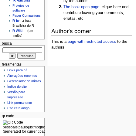
'R'-idículas
by the authors
Projetos de
The book open page
: clique here and
software
contribute leaving your comments,
Paper Companions
erratas, etc
R-br
: a lista
Brasileira do R
Author's corner
R Wiki
(em
Inglês).
This is a
page with restricted access
to the
busca
authors.
ferramentas
Links para cá
Alterações recentes
Gerenciador de mídias
Índice do site
Versão para
Impressão
Link permanente
Cite este artigo
qr code