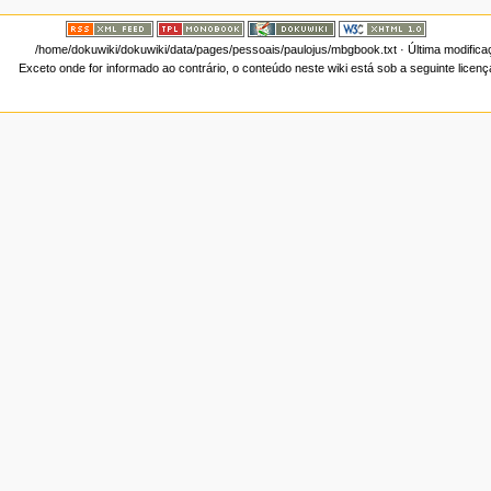
/home/dokuwiki/dokuwiki/data/pages/pessoais/paulojus/mbgbook.txt
· Última modific
Exceto onde for informado ao contrário, o conteúdo neste wiki está sob a seguinte licen