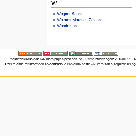
W
Wagner Bonat
Walmes Marques Zeviani
Wanderson
/home/dokuwiki/dokuwiki/data/pages/pessoais.txt
· Última modificação: 2016/01/09 1
Exceto onde for informado ao contrário, o conteúdo neste wiki está sob a seguinte licen