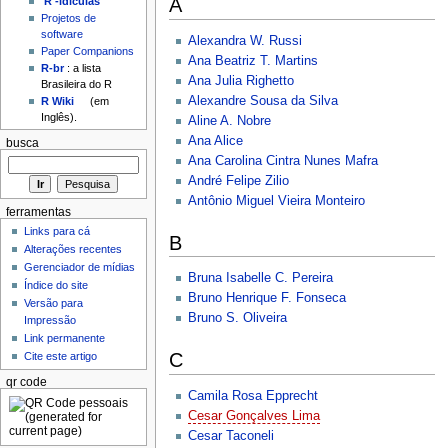
A
'R'-idículas
Projetos de
software
Alexandra W. Russi
Paper Companions
Ana Beatriz T. Martins
R-br
: a lista
Ana Julia Righetto
Brasileira do R
Alexandre Sousa da Silva
R Wiki
(em
Inglês).
Aline A. Nobre
Ana Alice
busca
Ana Carolina Cintra Nunes Mafra
André Felipe Zilio
Antônio Miguel Vieira Monteiro
ferramentas
Links para cá
B
Alterações recentes
Gerenciador de mídias
Bruna Isabelle C. Pereira
Índice do site
Bruno Henrique F. Fonseca
Versão para
Bruno S. Oliveira
Impressão
Link permanente
C
Cite este artigo
qr code
Camila Rosa Epprecht
Cesar Gonçalves Lima
Cesar Taconeli