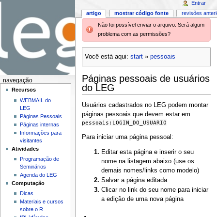
Entrar
artigo
mostrar código fonte
revisões anter
Não foi possível enviar o arquivo. Será algum
problema com as permissões?
Você está aqui:
start
»
pessoais
Páginas pessoais de usuários
navegação
do LEG
Recursos
WEBMAIL do
Usuários cadastrados no LEG podem montar
LEG
páginas pessoais que devem estar em
Páginas Pessoais
pessoais:LOGIN_DO_USUARIO
Páginas internas
Informações para
Para iniciar uma página pessoal:
visitantes
Atividades
Editar esta página e inserir o seu
Programação de
nome na listagem abaixo (use os
Seminários
demais nomes/links como modelo)
Agenda do LEG
Salvar a página editada
Computação
Clicar no link do seu nome para iniciar
Dicas
a edição de uma nova página
Materiais e cursos
sobre o R