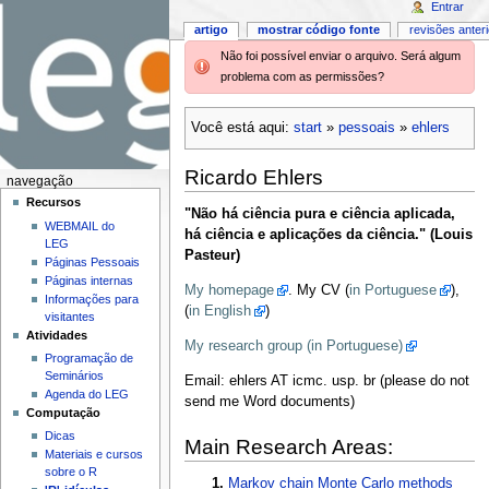
Entrar
artigo
mostrar código fonte
revisões anter
Não foi possível enviar o arquivo. Será algum
problema com as permissões?
Você está aqui:
start
»
pessoais
»
ehlers
Ricardo Ehlers
navegação
Recursos
"Não há ciência pura e ciência aplicada,
WEBMAIL do
há ciência e aplicações da ciência." (Louis
LEG
Pasteur)
Páginas Pessoais
Páginas internas
My homepage
. My CV (
in Portuguese
),
Informações para
(
in English
)
visitantes
Atividades
My research group (in Portuguese)
Programação de
Seminários
Email: ehlers AT icmc. usp. br (please do not
Agenda do LEG
send me Word documents)
Computação
Dicas
Main Research Areas:
Materiais e cursos
sobre o R
Markov chain Monte Carlo methods