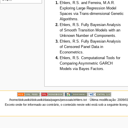
Ehlers, R.S. and Ferreira, M.A.R.
Exploring Large Regression Model
Spaces via Trans-dimensional Genetic
Algorithms.
Ehlers, R.S. Fully Bayesian Analysis
of Smooth Transition Models with an
Unknown Number of Components.
Ehlers, R.S. Fully Bayesian Analysis
of Censored Panel Data in
Econometrics.
Ehlers, R.S. Computational Tools for
Comparing Asymmetric GARCH
Models via Bayes Factors.
/home/dokuwiki/dokuwiki/data/pages/pessoais/ehlers.txt
· Última modificação: 2009/0
Exceto onde for informado ao contrário, o conteúdo neste wiki está sob a seguinte licen