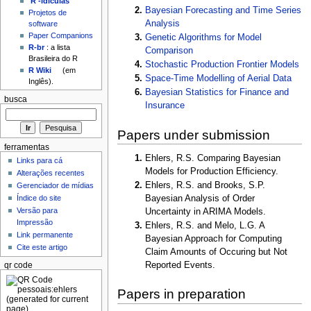
'R'-idículas
Bayesian Forecasting and Time Series
Projetos de
Analysis
software
Paper Companions
Genetic Algorithms for Model
R-br
: a lista
Comparison
Brasileira do R
Stochastic Production Frontier Models
R Wiki
(em
Space-Time Modelling of Aerial Data
Inglês).
Bayesian Statistics for Finance and
busca
Insurance
Papers under submission
ferramentas
Ehlers, R.S. Comparing Bayesian
Links para cá
Models for Production Efficiency.
Alterações recentes
Ehlers, R.S. and Brooks, S.P.
Gerenciador de mídias
Índice do site
Bayesian Analysis of Order
Versão para
Uncertainty in ARIMA Models.
Impressão
Ehlers, R.S. and Melo, L.G. A
Link permanente
Bayesian Approach for Computing
Cite este artigo
Claim Amounts of Occuring but Not
Reported Events.
qr code
Papers in preparation