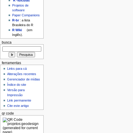
'R'-idículas
Projetos de
software
Paper Companions
R-br
: a lista
Brasileira do R
R Wiki
(em
Inglês).
busca
ferramentas
Links para cá
Alterações recentes
Gerenciador de mídias
Índice do site
Versão para
Impressão
Link permanente
Cite este artigo
qr code