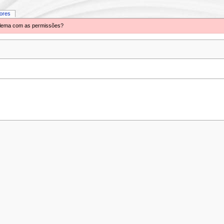
iores
oblema com as permissões?