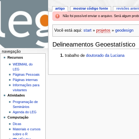
artigo
mostrar código fonte
revisões anter
Não foi possível enviar o arquivo. Será algum pr
Você está aqui:
start
»
projetos
»
geodesign
Delineamentos Geoestatístico
navegação
trabalho de
doutorado da Luciana
Recursos
WEBMAIL do
LEG
Páginas Pessoais
Páginas internas
Informações para
visitantes
Atividades
Programação de
Seminários
Agenda do LEG
Computação
Dicas
Materiais e cursos
sobre o R