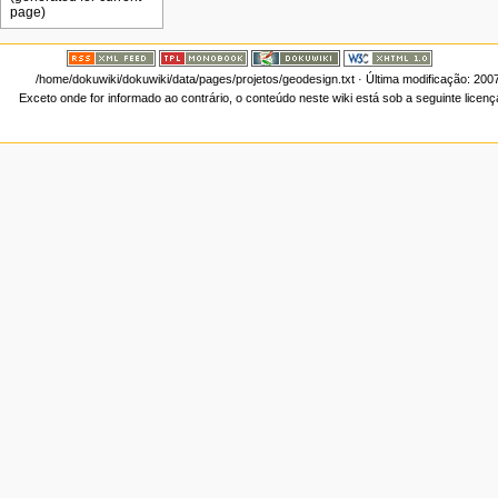
/home/dokuwiki/dokuwiki/data/pages/projetos/geodesign.txt
· Última modificação: 200
Exceto onde for informado ao contrário, o conteúdo neste wiki está sob a seguinte licen