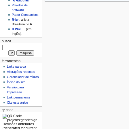
'R'-idículas
Projetos de
software
Paper Companions
R-br
: a lista
Brasileira do R
R Wiki
(em
Inglês).
busca
ferramentas
Links para cá
Alterações recentes
Gerenciador de mídias
Índice do site
Versão para
Impressão
Link permanente
Cite este artigo
qr code