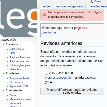
Entrar
artigo
mostrar código fonte
revisões ante
Não foi possível enviar o arquivo. Será algum
problema com as permissões?
Você está aqui:
start
»
projetos
»
geodesign
navegação
Revisões anteriores
Recursos
WEBMAIL do
Essas são as revisões anteriores desse
LEG
documento. Para reverter a uma revisão
Páginas Pessoais
antiga, selecione-a abaixo, clique em
Editar
Páginas internas
esta página
e salve-a.
Informações para
visitantes
2007/03/06 09:28
Atividades
projetos:geodesign
–
criada
paulojus
Programação de
(atual)
Seminários
Agenda do LEG
Mostrar diferenças entre as revisões
Computação
selecionadas
Dicas
Materiais e cursos
sobre o R