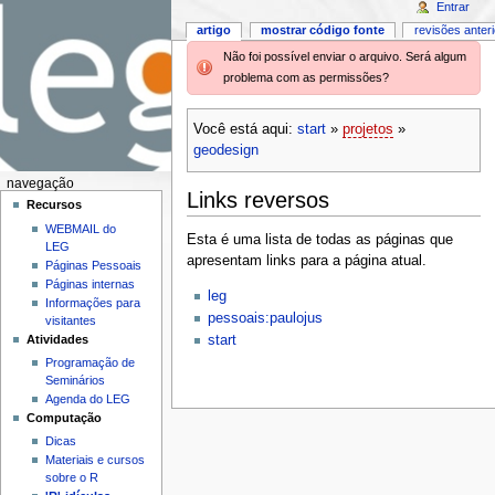
Entrar
artigo
mostrar código fonte
revisões anter
Não foi possível enviar o arquivo. Será algum
problema com as permissões?
Você está aqui:
start
»
projetos
»
geodesign
navegação
Links reversos
Recursos
WEBMAIL do
Esta é uma lista de todas as páginas que
LEG
apresentam links para a página atual.
Páginas Pessoais
Páginas internas
leg
Informações para
pessoais:paulojus
visitantes
Atividades
start
Programação de
Seminários
Agenda do LEG
Computação
Dicas
Materiais e cursos
sobre o R