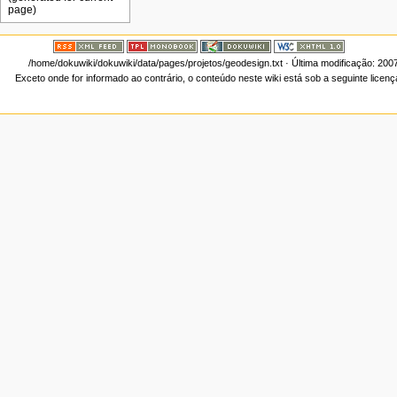
/home/dokuwiki/dokuwiki/data/pages/projetos/geodesign.txt
· Última modificação: 200
Exceto onde for informado ao contrário, o conteúdo neste wiki está sob a seguinte licen