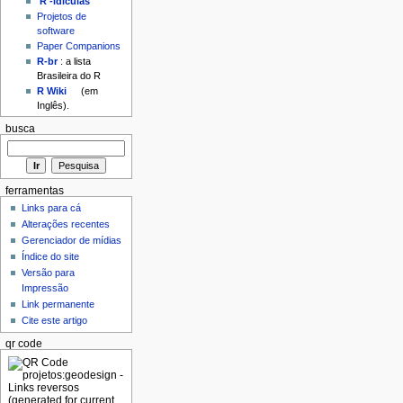
'R'-idículas
Projetos de
software
Paper Companions
R-br
: a lista
Brasileira do R
R Wiki
(em
Inglês).
busca
ferramentas
Links para cá
Alterações recentes
Gerenciador de mídias
Índice do site
Versão para
Impressão
Link permanente
Cite este artigo
qr code