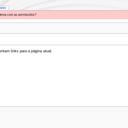
iores
oblema com as permissões?
ntam links para a página atual.