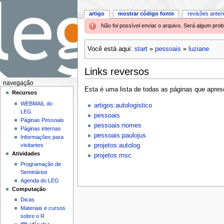
artigo
mostrar código fonte
revisões anter
Não foi possível enviar o arquivo. Será algum pr
Você está aqui:
start
»
pessoais
»
luziane
Links reversos
navegação
Esta é uma lista de todas as páginas que aprese
Recursos
WEBMAIL do
artigos:autologistico
LEG
pessoais
Páginas Pessoais
pessoais:nomes
Páginas internas
pessoais:paulojus
Informações para
visitantes
projetos:autolog
Atividades
projetos:msc
Programação de
Seminários
Agenda do LEG
Computação
Dicas
Materiais e cursos
sobre o R