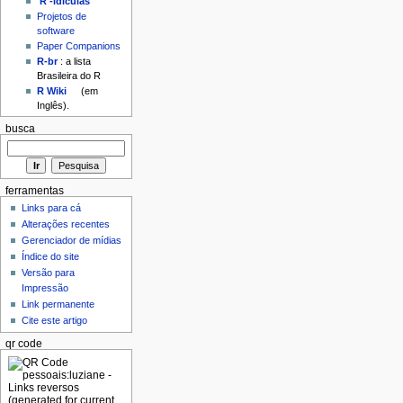
'R'-idículas
Projetos de
software
Paper Companions
R-br
: a lista
Brasileira do R
R Wiki
(em
Inglês).
busca
ferramentas
Links para cá
Alterações recentes
Gerenciador de mídias
Índice do site
Versão para
Impressão
Link permanente
Cite este artigo
qr code