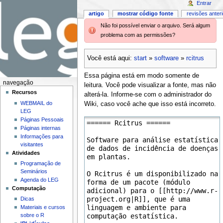
Entrar
artigo
mostrar código fonte
revisões anter
Não foi possível enviar o arquivo. Será algum
problema com as permissões?
Você está aqui:
start
»
software
»
rcitrus
Essa página está em modo somente de
navegação
leitura. Você pode visualizar a fonte, mas não
Recursos
alterá-la. Informe-se com o administrador do
WEBMAIL do
Wiki, caso você ache que isso está incorreto.
LEG
Páginas Pessoais
Páginas internas
Informações para
visitantes
Atividades
Programação de
Seminários
Agenda do LEG
Computação
Dicas
Materiais e cursos
sobre o R