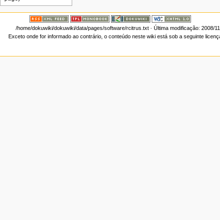
/home/dokuwiki/dokuwiki/data/pages/software/rcitrus.txt
· Última modificação: 2008/1
Exceto onde for informado ao contrário, o conteúdo neste wiki está sob a seguinte licen