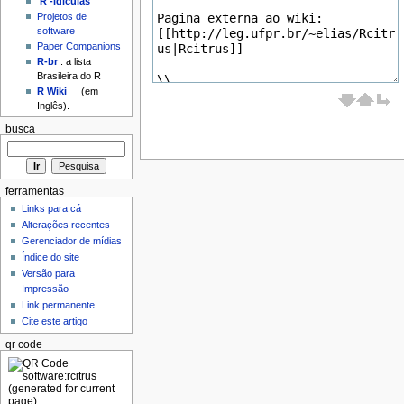
'R'-idículas
Projetos de
software
Paper Companions
R-br
: a lista
Brasileira do R
R Wiki
(em
Inglês).
busca
ferramentas
Links para cá
Alterações recentes
Gerenciador de mídias
Índice do site
Versão para
Impressão
Link permanente
Cite este artigo
qr code