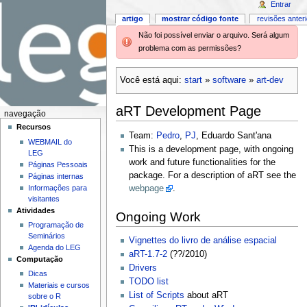
Entrar
artigo
mostrar código fonte
revisões anter
Não foi possível enviar o arquivo. Será algum
problema com as permissões?
Você está aqui:
start
»
software
»
art-dev
aRT Development Page
navegação
Recursos
Team:
Pedro
,
PJ
, Eduardo Sant'ana
WEBMAIL do
This is a development page, with ongoing
LEG
work and future functionalities for the
Páginas Pessoais
package. For a description of aRT see the
Páginas internas
Informações para
webpage
.
visitantes
Atividades
Ongoing Work
Programação de
Seminários
Vignettes do livro de análise espacial
Agenda do LEG
aRT-1.7-2
(??/2010)
Computação
Drivers
Dicas
TODO list
Materiais e cursos
List of Scripts
about aRT
sobre o R