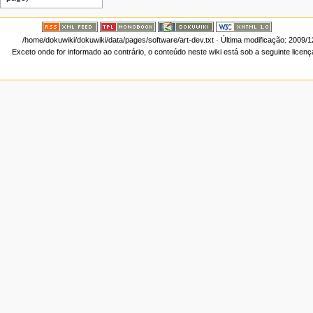
/home/dokuwiki/dokuwiki/data/pages/software/art-dev.txt
· Última modificação: 2009/1
Exceto onde for informado ao contrário, o conteúdo neste wiki está sob a seguinte licen