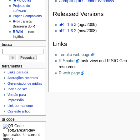
'R'-idículas
Compiling aRT under Windows
Projetos de
software
Released Versions
Paper Companions
R-br
: a lista
aRT-1.6-3
(ago/2009)
Brasileira do R
aRT-1.6-2
(nov/2008)
R Wiki
(em
Inglês).
Links
busca
Terralib web page
R Spatial
task view and R-SIG-Geo
ferramentas
resources
Links para cá
R web page
Alterações recentes
Gerenciador de mídias
Índice do site
Versão para
Impressão
Link permanente
Cite este artigo
qr code