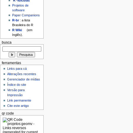
'R'-idículas
Projetos de
software
Paper Companions
R-br
: a lista
Brasileira do R
R Wiki
(em
Inglês).
busca
ferramentas
Links para cá
Alterações recentes
Gerenciador de mídias
Índice do site
Versão para
Impressão
Link permanente
Cite este artigo
qr code