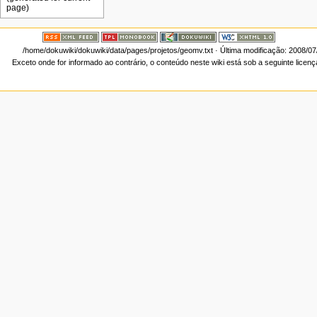
/home/dokuwiki/dokuwiki/data/pages/projetos/geomv.txt
· Última modificação: 2008/0
Exceto onde for informado ao contrário, o conteúdo neste wiki está sob a seguinte licen