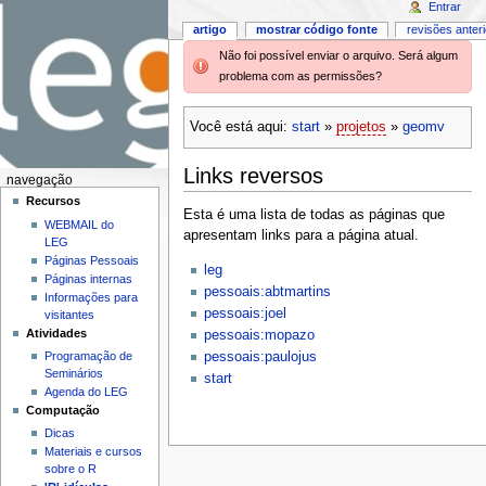
Entrar
artigo
mostrar código fonte
revisões anter
Não foi possível enviar o arquivo. Será algum
problema com as permissões?
Você está aqui:
start
»
projetos
»
geomv
Links reversos
navegação
Recursos
Esta é uma lista de todas as páginas que
WEBMAIL do
apresentam links para a página atual.
LEG
Páginas Pessoais
leg
Páginas internas
pessoais:abtmartins
Informações para
pessoais:joel
visitantes
Atividades
pessoais:mopazo
pessoais:paulojus
Programação de
Seminários
start
Agenda do LEG
Computação
Dicas
Materiais e cursos
sobre o R