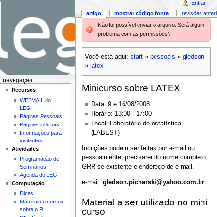
Entrar
artigo
mostrar código fonte
revisões anter
Não foi possível enviar o arquivo. Será algum
problema com as permissões?
Você está aqui:
start
»
pessoais
»
gledson
»
latex
navegação
Minicurso sobre LATEX
Recursos
WEBMAIL do
Data: 9 e 16/08/2008
LEG
Horário: 13:00 - 17:00
Páginas Pessoais
Local: Laboratório de estatística
Páginas internas
(LABEST)
Informações para
visitantes
Incrições podem ser feitas por e-mail ou
Atividades
pessoalmente, precisarei do nome completo,
Programação de
GRR se existente e endereço de e-mail.
Seminários
Agenda do LEG
e-mail:
gledson.picharski@yahoo.com.br
Computação
Dicas
Material a ser utilizado no mini
Materiais e cursos
curso
sobre o R