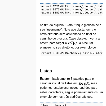
export TEXINPUTS=.:/home/gledson/.Latex
export BSTINPUTS=.:/home/gledson/.Latex
export BIBINPUTS=.:/home/gledson/.Late
no fim do arquivo. Claro, troque gledson pelo
seu "username". Note que desta forma o
novo diretório será adicionado ao final do
caminho de procura. Caso deseje, inverta a
ordem para forçar o
a procurar
primeiro no seu diretório, por exemplo com
export TEXINPUTS=/home/gledson/.Latex:
Listas
Existem basicamente 3 padrões para o
caracter inicial de listas em
, mas
podemos estabelecer novos padrões para
estes caracteres, segue primeiramente os um
exemplo com os três padrões básicos:
\begin{itemize}
