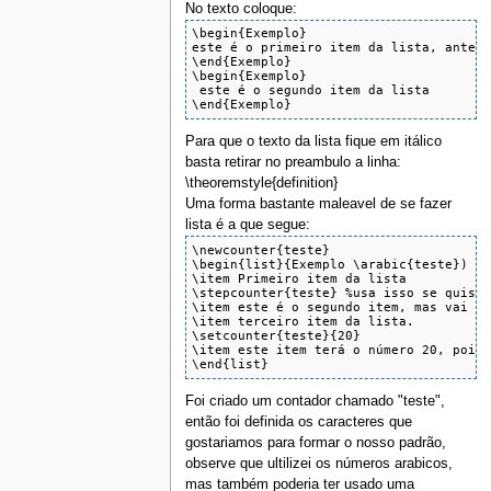
No texto coloque:
\begin{Exemplo}

este é o primeiro item da lista, antes 
\end{Exemplo}

\begin{Exemplo}

 este é o segundo item da lista

\end{Exemplo}
Para que o texto da lista fique em itálico
basta retirar no preambulo a linha:
\theoremstyle{definition}
Uma forma bastante maleavel de se fazer
lista é a que segue:
\newcounter{teste}

\begin{list}{Exemplo \arabic{teste}) }{
\item Primeiro item da lista

\stepcounter{teste} %usa isso se quiser
\item este é o segundo item, mas vai ap
\item terceiro item da lista.

\setcounter{teste}{20}

\item este item terá o número 20, pois 
\end{list}
Foi criado um contador chamado "teste",
então foi definida os caracteres que
gostariamos para formar o nosso padrão,
observe que ultilizei os números arabicos,
mas também poderia ter usado uma