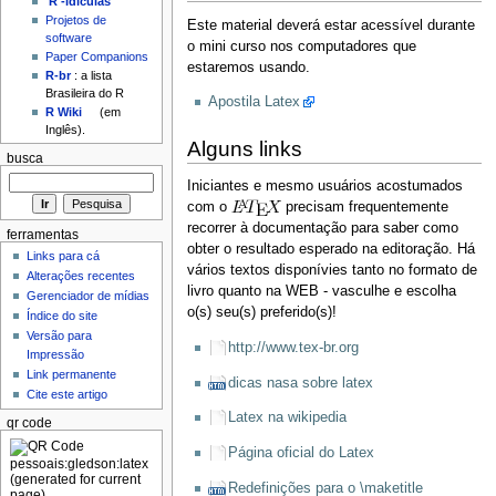
'R'-idículas
Projetos de
Este material deverá estar acessível durante
software
o mini curso nos computadores que
Paper Companions
estaremos usando.
R-br
: a lista
Brasileira do R
Apostila Latex
R Wiki
(em
Inglês).
Alguns links
busca
Iniciantes e mesmo usuários acostumados
com o
precisam frequentemente
recorrer à documentação para saber como
ferramentas
obter o resultado esperado na editoração. Há
Links para cá
vários textos disponívies tanto no formato de
Alterações recentes
livro quanto na WEB - vasculhe e escolha
Gerenciador de mídias
o(s) seu(s) preferido(s)!
Índice do site
Versão para
http://www.tex-br.org
Impressão
Link permanente
dicas nasa sobre latex
Cite este artigo
Latex na wikipedia
qr code
Página oficial do Latex
Redefinições para o \maketitle