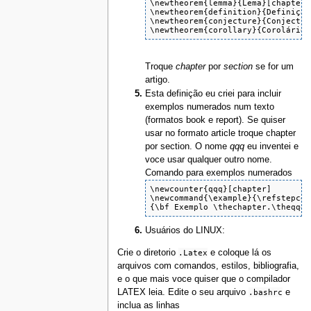
\newtheorem{lemma}{Lema}[chapter]

\newtheorem{definition}{Definição
\newtheorem{conjecture}{Conjectur
\newtheorem{corollary}{Corolário}
Troque
chapter
por
section
se for um
artigo.
Esta definição eu criei para incluir
exemplos numerados num texto
(formatos book e report). Se quiser
usar no formato article troque chapter
por section. O nome
qqq
eu inventei e
voce usar qualquer outro nome.
Comando para exemplos numerados
\newcounter{qqq}[chapter]

\newcommand{\example}{\refstepcou
{\bf Exemplo \thechapter.\theqqq\
Usuários do LINUX:
Crie o diretorio
.Latex
e coloque lá os
arquivos com comandos, estilos, bibliografia,
e o que mais voce quiser que o compilador
LATEX leia. Edite o seu arquivo
.bashrc
e
inclua as linhas