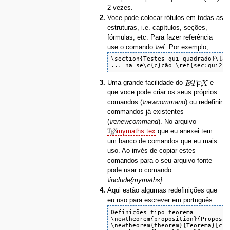
2 vezes.
Voce pode colocar rótulos em todas as
estruturas, i.e. capítulos, seções,
fórmulas, etc. Para fazer referência
use o comando
\ref
. Por exemplo,
\section{Testes qui-quadrado}\lab
... na se\c{c}cão \ref{sec:qui2} 
Uma grande facilidade do
e
que voce pode criar os seus próprios
comandos (
\newcommand
) ou redefinir
commandos já existentes
(
\renewcommand
). No arquivo
mymaths.tex
que eu anexei tem
um banco de comandos que eu mais
uso. Ao invés de copiar estes
comandos para o seu arquivo fonte
pode usar o comando
\include{mymaths}
.
Aqui estão algumas redefinições que
eu uso para escrever em português.
Definições tipo teorema

\newtheorem{proposition}{Proposiç
\newtheorem{theorem}{Teorema}[chap