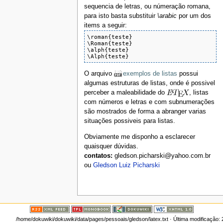
sequencia de letras, ou númeração romana,
para isto basta substituir
\arabic
por um dos
items a seguir:
\roman{teste}

\Roman{teste}

\alph{teste}

\Alph{teste}
O arquivo
exemplos de listas
possui
algumas estruturas de listas, onde é possivel
perceber a maleabilidade do
, listas
com números e letras e com subnumerações
são mostrados de forma a abranger varias
situações possiveis para listas.
Obviamente me disponho a esclarecer
quaisquer dúvidas.
contatos:
gledson.picharski@yahoo.com.br
ou
Gledson Luiz Picharski
/home/dokuwiki/dokuwiki/data/pages/pessoais/gledson/latex.txt
· Última modificação: