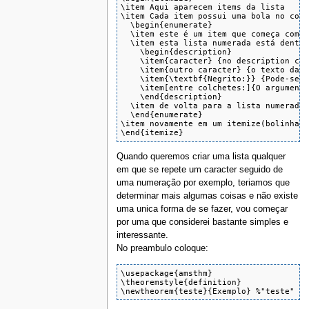
\item Aqui aparecem items da lista

\item Cada item possui uma bola no come
  \begin{enumerate}

  \item este é um item que começa com u
  \item esta lista numerada está dentro
    \begin{description}

    \item{caracter} {no description cad
    \item{outro caracter} {o texto da l
    \item{\textbf{Negrito:}} {Pode-se f
    \item[entre colchetes:]{O argumento
    \end{description}

  \item de volta para a lista numerada

  \end{enumerate}

\item novamente em um itemize(bolinhas 
\end{itemize}
Quando queremos criar uma lista qualquer
em que se repete um caracter seguido de
uma numeração por exemplo, teriamos que
determinar mais algumas coisas e não existe
uma unica forma de se fazer, vou começar
por uma que considerei bastante simples e
interessante.
No preambulo coloque:
\usepackage{amsthm}

\theoremstyle{definition}

\newtheorem{teste}{Exemplo} %"teste" é