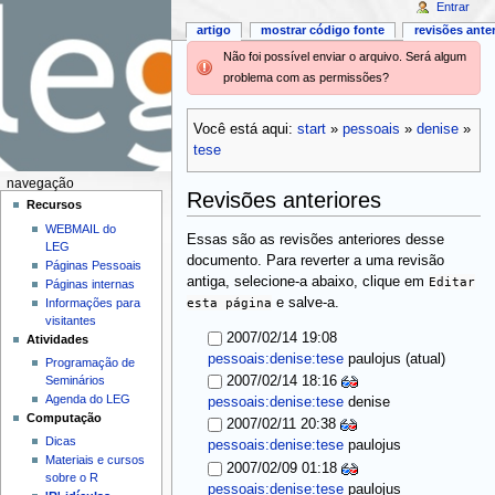
Entrar
artigo
mostrar código fonte
revisões ante
Não foi possível enviar o arquivo. Será algum
problema com as permissões?
Você está aqui:
start
»
pessoais
»
denise
»
tese
navegação
Revisões anteriores
Recursos
WEBMAIL do
Essas são as revisões anteriores desse
LEG
documento. Para reverter a uma revisão
Páginas Pessoais
antiga, selecione-a abaixo, clique em
Editar
Páginas internas
esta página
e salve-a.
Informações para
visitantes
2007/02/14 19:08
Atividades
(atual)
pessoais:denise:tese
paulojus
Programação de
Seminários
2007/02/14 18:16
Agenda do LEG
pessoais:denise:tese
denise
Computação
2007/02/11 20:38
Dicas
pessoais:denise:tese
paulojus
Materiais e cursos
2007/02/09 01:18
sobre o R
pessoais:denise:tese
paulojus