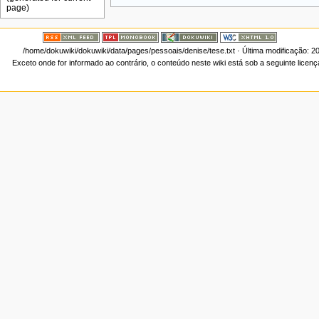
/home/dokuwiki/dokuwiki/data/pages/pessoais/denise/tese.txt
· Última modificação: 2
Exceto onde for informado ao contrário, o conteúdo neste wiki está sob a seguinte licen