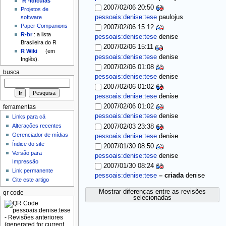
'R'-idículas
2007/02/06 20:50
Projetos de
pessoais:denise:tese
paulojus
software
Paper Companions
2007/02/06 15:12
R-br
: a lista
pessoais:denise:tese
denise
Brasileira do R
2007/02/06 15:11
R Wiki
(em
pessoais:denise:tese
denise
Inglês).
2007/02/06 01:08
busca
pessoais:denise:tese
denise
2007/02/06 01:02
pessoais:denise:tese
denise
2007/02/06 01:02
ferramentas
pessoais:denise:tese
denise
Links para cá
Alterações recentes
2007/02/03 23:38
Gerenciador de mídias
pessoais:denise:tese
denise
Índice do site
2007/01/30 08:50
Versão para
pessoais:denise:tese
denise
Impressão
2007/01/30 08:24
Link permanente
pessoais:denise:tese
–
criada
denise
Cite este artigo
Mostrar diferenças entre as revisões
qr code
selecionadas