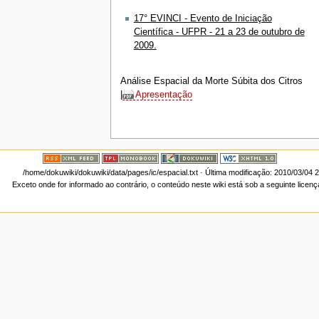
17° EVINCI - Evento de Iniciação
Científica - UFPR - 21 a 23 de outubro de
2009.
Análise Espacial da Morte Súbita dos Citros
|
Apresentação
/home/dokuwiki/dokuwiki/data/pages/ic/espacial.txt
· Última modificação: 2010/03/04 
Exceto onde for informado ao contrário, o conteúdo neste wiki está sob a seguinte licen