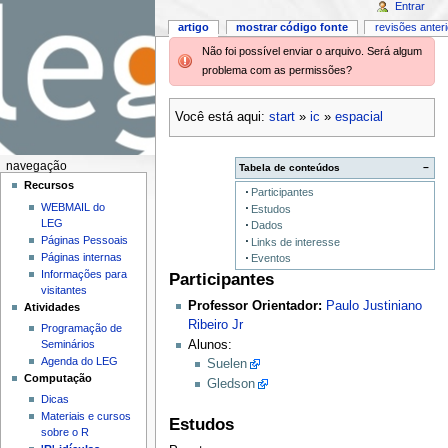
Entrar
artigo
mostrar código fonte
revisões anter
Não foi possível enviar o arquivo. Será algum
problema com as permissões?
Você está aqui:
start
»
ic
»
espacial
navegação
Tabela de conteúdos
−
Recursos
Participantes
WEBMAIL do
Estudos
LEG
Dados
Páginas Pessoais
Links de interesse
Páginas internas
Eventos
Informações para
Participantes
visitantes
Professor Orientador:
Paulo Justiniano
Atividades
Ribeiro Jr
Programação de
Seminários
Alunos:
Agenda do LEG
Suelen
Computação
Gledson
Dicas
Materiais e cursos
Estudos
sobre o R