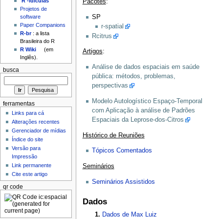
'R'-idículas
Pacotes
:
Projetos de
SP
software
Paper Companions
r-spatial
R-br
: a lista
Rcitrus
Brasileira do R
R Wiki
(em
Artigos
:
Inglês).
Análise de dados espaciais em saúde
busca
pública: métodos, problemas,
perspectivas
Modelo Autologístico Espaço-Temporal
ferramentas
com Aplicação à análise de Padrões
Links para cá
Espaciais da Leprose-dos-Citros
Alterações recentes
Gerenciador de mídias
Histórico de Reuniões
Índice do site
Versão para
Tópicos Comentados
Impressão
Link permanente
Seminários
Cite este artigo
Seminários Assistidos
qr code
Dados
Dados de Max Luiz