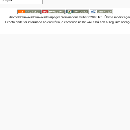
/home/dokuwiki/dokuwiki/data/pages/seminarions/eriberto2018.txt
· Última modificaçã
Exceto onde for informado ao contrário, o conteúdo neste wiki está sob a seguinte licen