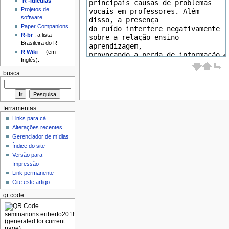
'R'-idículas
Projetos de
software
Paper Companions
R-br
: a lista
Brasileira do R
R Wiki
(em
Inglês).
busca
ferramentas
Links para cá
Alterações recentes
Gerenciador de mídias
Índice do site
Versão para
Impressão
Link permanente
Cite este artigo
qr code