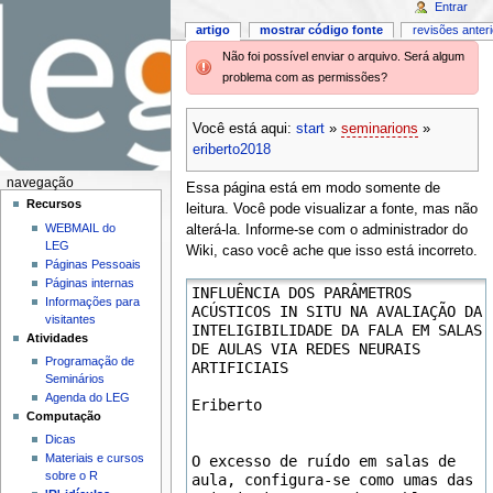
Entrar
artigo
mostrar código fonte
revisões anter
Não foi possível enviar o arquivo. Será algum
problema com as permissões?
Você está aqui:
start
»
seminarions
»
eriberto2018
navegação
Essa página está em modo somente de
Recursos
leitura. Você pode visualizar a fonte, mas não
WEBMAIL do
alterá-la. Informe-se com o administrador do
LEG
Wiki, caso você ache que isso está incorreto.
Páginas Pessoais
Páginas internas
Informações para
visitantes
Atividades
Programação de
Seminários
Agenda do LEG
Computação
Dicas
Materiais e cursos
sobre o R