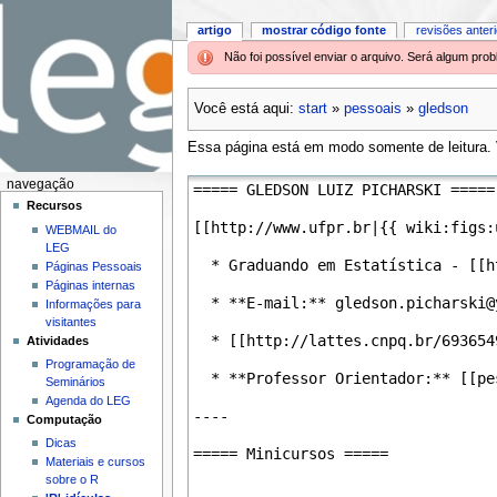
artigo
mostrar código fonte
revisões anter
Não foi possível enviar o arquivo. Será algum pr
Você está aqui:
start
»
pessoais
»
gledson
Essa página está em modo somente de leitura. V
navegação
Recursos
WEBMAIL do
LEG
Páginas Pessoais
Páginas internas
Informações para
visitantes
Atividades
Programação de
Seminários
Agenda do LEG
Computação
Dicas
Materiais e cursos
sobre o R