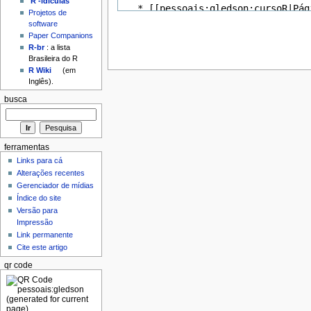
'R'-idículas
Projetos de
software
Paper Companions
R-br
: a lista
Brasileira do R
R Wiki
(em
Inglês).
busca
ferramentas
Links para cá
Alterações recentes
Gerenciador de mídias
Índice do site
Versão para
Impressão
Link permanente
Cite este artigo
qr code