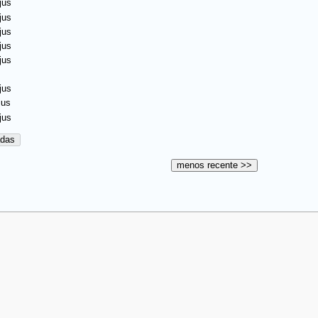
jus
jus
jus
jus
jus
jus
jus
jus
adas
menos recente >>