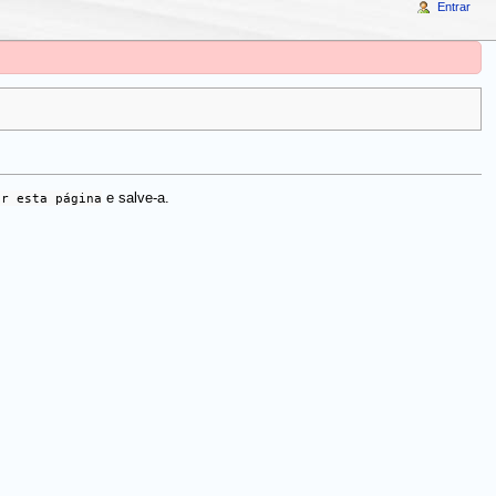
Entrar
ar esta página
e salve-a.