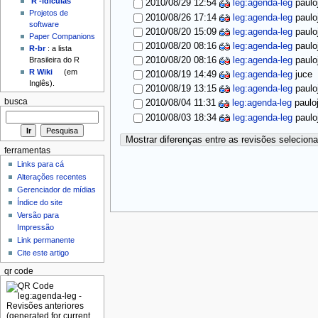
'R'-idículas
2010/08/29 12:54
leg:agenda-leg
paulo
Projetos de
2010/08/26 17:14
leg:agenda-leg
paulo
software
2010/08/20 15:09
leg:agenda-leg
paulo
Paper Companions
2010/08/20 08:16
leg:agenda-leg
paulo
R-br
: a lista
2010/08/20 08:16
leg:agenda-leg
paulo
Brasileira do R
R Wiki
(em
2010/08/19 14:49
leg:agenda-leg
juce
Inglês).
2010/08/19 13:15
leg:agenda-leg
paulo
busca
2010/08/04 11:31
leg:agenda-leg
paulo
2010/08/03 18:34
leg:agenda-leg
paulo
Mostrar diferenças entre as revisões selecion
ferramentas
Links para cá
Alterações recentes
Gerenciador de mídias
Índice do site
Versão para
Impressão
Link permanente
Cite este artigo
qr code