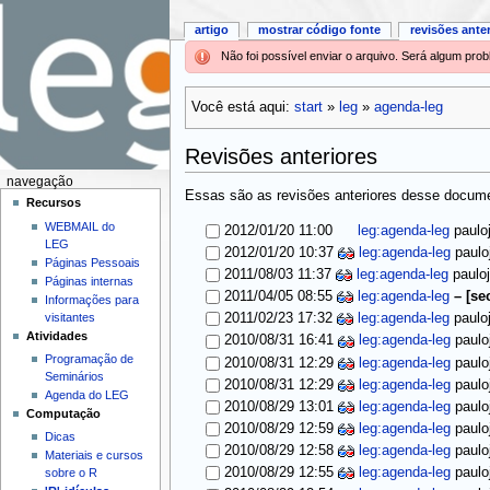
artigo
mostrar código fonte
revisões ante
Não foi possível enviar o arquivo. Será algum pr
Você está aqui:
start
»
leg
»
agenda-leg
Revisões anteriores
navegação
Essas são as revisões anteriores desse documen
Recursos
WEBMAIL do
2012/01/20 11:00
leg:agenda-leg
paulo
LEG
2012/01/20 10:37
leg:agenda-leg
paulo
Páginas Pessoais
2011/08/03 11:37
leg:agenda-leg
paulo
Páginas internas
2011/04/05 08:55
leg:agenda-leg
–
[se
Informações para
visitantes
2011/02/23 17:32
leg:agenda-leg
paulo
Atividades
2010/08/31 16:41
leg:agenda-leg
paulo
Programação de
2010/08/31 12:29
leg:agenda-leg
paulo
Seminários
2010/08/31 12:29
leg:agenda-leg
paulo
Agenda do LEG
2010/08/29 13:01
leg:agenda-leg
paulo
Computação
2010/08/29 12:59
leg:agenda-leg
paulo
Dicas
2010/08/29 12:58
leg:agenda-leg
paulo
Materiais e cursos
2010/08/29 12:55
leg:agenda-leg
paulo
sobre o R