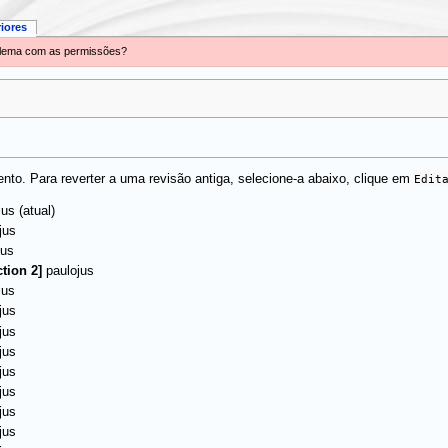
riores
oblema com as permissões?
to. Para reverter a uma revisão antiga, selecione-a abaixo, clique em
Edit
(atual)
jus
jus
jus
ction 2]
paulojus
jus
jus
jus
jus
jus
jus
jus
jus