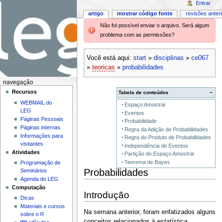
Entrar
artigo
mostrar código fonte
revisões anter
Não foi possível enviar o arquivo. Será algum
problema com as permissões?
Você está aqui:
start
»
disciplinas
»
ce067
»
teoricas
»
probabilidades
navegação
Recursos
Tabela de conteúdos
−
WEBMAIL do
Espaço Amostral
LEG
Eventos
Páginas Pessoais
Probabilidade
Páginas internas
Regra da Adição de Probabilidades
Informações para
Regra do Produto de Probabilidades
visitantes
Independência de Eventos
Atividades
Partição do Espaço Amostral
Teorema de Bayes
Programação de
Probabilidades
Seminários
Agenda do LEG
Computação
Introdução
Dicas
Materiais e cursos
Na semana anterior, foram enfatizados alguns
sobre o R
conceitos relacionados à
estatística