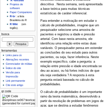
'R'-idículas
descritiva
. Nesta semana, será apresentada
Projetos de
software
a base teórica para muitas técnicas
Paper Companions
estatísticas de caráter inferencial.
R-br
: a lista
Brasileira do R
Para entender a motivação em estudar o
R Wiki
(em
cálculo de probabilidades, imagine que um
Inglês).
pesquisador selecione uma amostra de
busca
pacientes e registrou a idade e pressão
arterial. Com base nesta amostra, ele
identificou uma relação entre estas duas
variáveis. O pesquisador pensa em estender
ferramentas
as conclusões do seu estudo para outros
Links para cá
pacientes, ou seja, fazer inferência. Neste
Alterações recentes
exemplo específico, cabe a pergunta: a
Gerenciador de mídias
relação entre pressão e idade encontrada se
Índice do site
deu ao acaso, ou há fortes indícios de que
Versão para
ela seja verdadeira ? A resposta à esta
Impressão
pergunta estará baseada no cálculo de
Link permanente
probabilidades.
Cite este artigo
qr code
O
cálculo de probabilidades
é um importante
ramo da teoria matemática, desenvolvido a
partir da resolução de problemas em jogos de
azar, que se destina a estudar
fenômenos