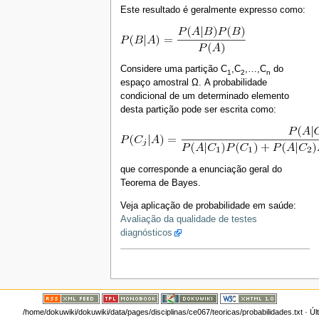
Este resultado é geralmente expresso como:
Considere uma partição C
,C
,…,C
do
1
2
n
espaço amostral Ω. A probabilidade
condicional de um determinado elemento
desta partição pode ser escrita como:
que corresponde a enunciação geral do
Teorema de Bayes.
Veja aplicação de probabilidade em saúde:
Avaliação da qualidade de testes
diagnósticos
/home/dokuwiki/dokuwiki/data/pages/disciplinas/ce067/teoricas/probabilidades.txt
· Úl