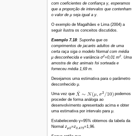
com coeficientes de confiança γ, esperamos
que a proporção de intervalos que contenham
o valor de μ seja igual a γ.
O exemplo de Magalhães e Lima (2004) a
seguir ilustra os conceitos discutidos.
Exemplo 7.18
: Suponha que os
comprimentos de jacarés adultos de uma
certa raça siga o modelo Normal com média
2
2
μ desconhecida e variância σ
=0,01 m
. Uma
amostra de dez animais foi sorteada e
forneceu média 1,69 m.
Desejamos uma estimativa para o parâmetro
desconhecido μ.
Uma vez que
podemos
proceder de forma análoga ao
desenvolvimento apresentado acima e obter
uma estimativa por intervalo para μ.
Estabelecendo γ=95% obtemos da tabela da
Normal
z
=
z
=1,96.
γ/2
0,475