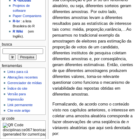
sua composição é por si só um fenômeno
'R'-idículas
Projetos de
aleatório, ou seja, diferentes sorteios geram
software
diferentes amostras. Por outro lado,
Paper Companions
diferentes amostras levam a diferentes
R-br
: a lista
resultados para as estatísticas de interesse
Brasileira do R
tais como: média, proporção,variância,…Ao
R Wiki
(em
pensarmos no tradicional exemplo da
Inglês).
amostragem de eleitores para estimação da
busca
proporção de votos de um candidato,
diferentes institutos de pesquisa coletam
diferentes amostras e, por conseqüência,
geram diferentes estimativas. Então, cientes
ferramentas
de que diferentes amostragens produzem
Links para cá
diferentes valores, torna-se relevante
Alterações recentes
questionar como funciona o mecanismo de
Gerenciador de mídias
variabilidade das repostas obtidas em
Índice do site
Versão para
diferentes amostras.
Impressão
Formalizando, de acordo como o conteúdo
Link permanente
visto nos capítulos anteriores, o interesse em
Cite este artigo
coletar uma amostra aleatória corresponde a
qr code
fazer observações de uma seqüência de
n
váriaveis aleatórias que aqui será denotada
por: