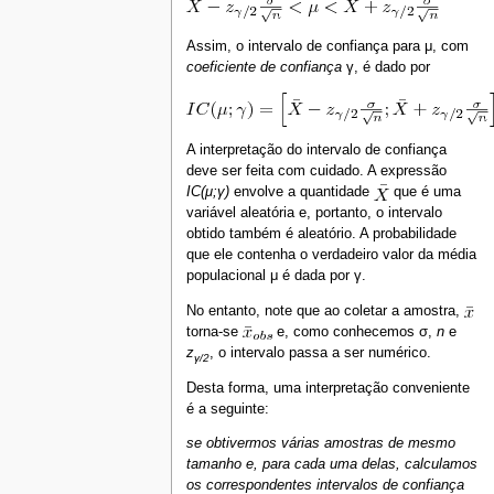
Assim, o intervalo de confiança para μ, com
coeficiente de confiança
γ, é dado por
A interpretação do intervalo de confiança
deve ser feita com cuidado. A expressão
IC(μ;γ)
envolve a quantidade
que é uma
variável aleatória e, portanto, o intervalo
obtido também é aleatório. A probabilidade
que ele contenha o verdadeiro valor da média
populacional μ é dada por γ.
No entanto, note que ao coletar a amostra,
torna-se
e, como conhecemos σ,
n
e
z
, o intervalo passa a ser numérico.
γ/2
Desta forma, uma interpretação conveniente
é a seguinte:
se obtivermos várias amostras de mesmo
tamanho e, para cada uma delas, calculamos
os correspondentes intervalos de confiança