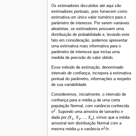
Os estimadores discutidos até aqui são
estimadores
pontuais
, pois fornecem como
estimativa um único valor numérico para o
parâmetro de interesse. Por serem variáveis
aleatórias, os estimadores possuem uma
distribuição de probabilidade e, levando este
fato em consideração, podemos apresentar
uma estimativa mais informativa para o
parâmetro de interesse que inclua uma
medida de precisão do valor obtido.
Esse método de estimação, denominado
intervalo de confiança
, incorpora à estimativa
pontual do parâmetro, informações a respeito
de sua variabilidade.
Consideremos, inicialmente, o intervalo de
confiança para a média µ de uma certa
população Normal, com variância conhecida
2
σ
. Supondo uma amostra de tamanho
n
dada por
(X
, X
,…, X
)
, vimos que a média
1
2
n
amostral tem distribuição Normal com a
2
mesma média µ e variância σ
/n
.