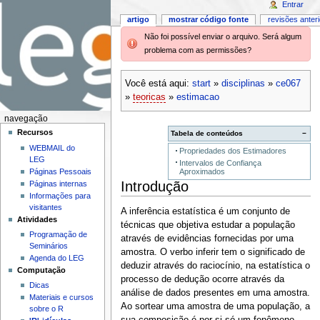
Entrar
artigo
mostrar código fonte
revisões anter
Não foi possível enviar o arquivo. Será algum
problema com as permissões?
Você está aqui:
start
»
disciplinas
»
ce067
»
teoricas
»
estimacao
navegação
Recursos
Tabela de conteúdos
−
WEBMAIL do
Propriedades dos Estimadores
LEG
Intervalos de Confiança
Aproximados
Páginas Pessoais
Introdução
Páginas internas
Informações para
visitantes
A inferência estatística é um conjunto de
Atividades
técnicas que objetiva estudar a população
Programação de
através de evidências fornecidas por uma
Seminários
amostra. O verbo inferir tem o significado de
Agenda do LEG
deduzir através do raciocínio, na estatística o
Computação
processo de dedução ocorre através da
Dicas
análise de dados presentes em uma amostra.
Materiais e cursos
Ao sortear uma amostra de uma população, a
sobre o R