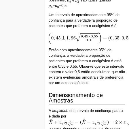
possíveis,
p
e
p
são iguais quando
A
B
p
=
p
=0,5.
A
B
Um intervalo de aproximadamente 95% de
confiança para a verdadeira proporção de
pacientes que preferem o analgésico A é:
Então com aproximadamente 95% de
confiança, a verdadeira proporção de
pacientes que preferem o analgésico A está
entre 0,35 e 0,55. Observe que este intervalo
contem o valor 0,5 então concluímos que não
existem evidências amostrais de preferência
por um dos analgésicos.
Dimensionamento de
Amostras
A
amplitude
do intervalo de confiança para μ
é dada por
ou seja, depende da confiança γ, do desvio