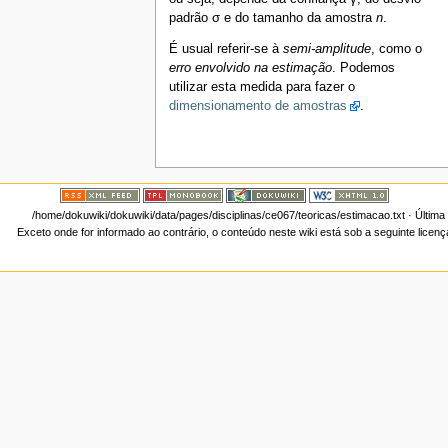
padrão σ e do tamanho da amostra
n
.
É usual referir-se à
semi-amplitude
, como o
erro envolvido na estimação
. Podemos
utilizar esta medida para fazer o
dimensionamento de amostras
.
/home/dokuwiki/dokuwiki/data/pages/disciplinas/ce067/teoricas/estimacao.txt
· Última
Exceto onde for informado ao contrário, o conteúdo neste wiki está sob a seguinte licen