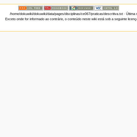
/home/dokuwiki/dokuwiki/data/pages/disciplinas/ce067/praticas/descritiva.txt
· Última 
Exceto onde for informado ao contrário, o conteúdo neste wiki está sob a seguinte licen