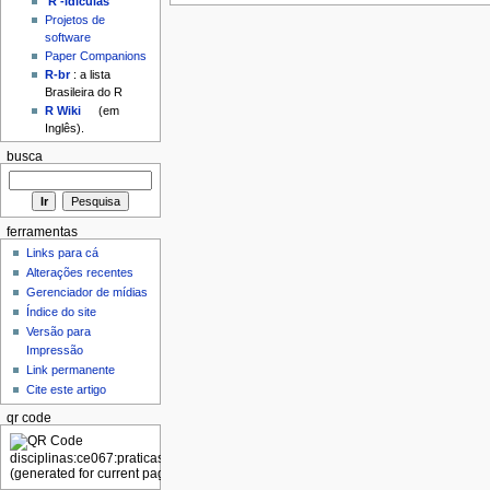
'R'-idículas
Projetos de
software
Paper Companions
R-br
: a lista
Brasileira do R
R Wiki
(em
Inglês).
busca
ferramentas
Links para cá
Alterações recentes
Gerenciador de mídias
Índice do site
Versão para
Impressão
Link permanente
Cite este artigo
qr code