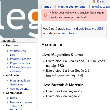
Entrar
artigo
mostrar código fonte
revisões anter
Não foi possível enviar o arquivo. Será algum
problema com as permissões?
Você está aqui:
start
»
disciplinas
»
ce067
»
praticas
»
descritiva
navegação
Exercícios
Recursos
WEBMAIL do
Livro Magalhães & Lima
LEG
Páginas Pessoais
Exercícios 1 a 3 da Seção 1.1. (soluções
Páginas internas
na pág. 363)
Informações para
Exercícios 1 a 5 da Seção 1.2.
visitantes
(
soluções
na pág. 364)
Atividades
Programação de
Livro Bussab & Morettin
Seminários
Agenda do LEG
Exercício 1 da Seção 2.2
Computação
Exercício 2 da Seção 2.3
Dicas
Materiais e cursos
sobre o R