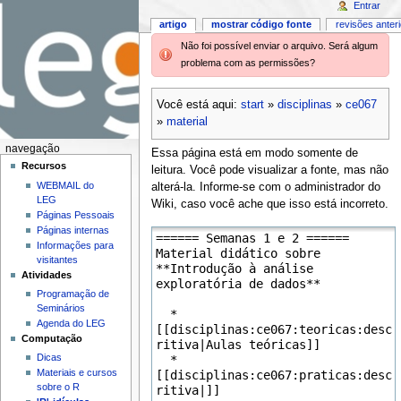
Entrar
artigo
mostrar código fonte
revisões anter
Não foi possível enviar o arquivo. Será algum
problema com as permissões?
Você está aqui:
start
»
disciplinas
»
ce067
»
material
navegação
Essa página está em modo somente de
Recursos
leitura. Você pode visualizar a fonte, mas não
WEBMAIL do
alterá-la. Informe-se com o administrador do
LEG
Wiki, caso você ache que isso está incorreto.
Páginas Pessoais
Páginas internas
Informações para
visitantes
Atividades
Programação de
Seminários
Agenda do LEG
Computação
Dicas
Materiais e cursos
sobre o R