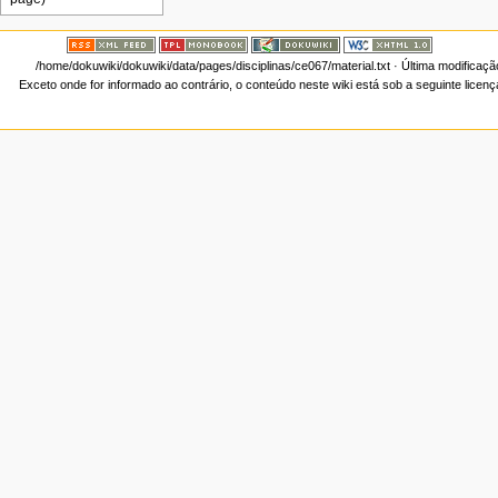
/home/dokuwiki/dokuwiki/data/pages/disciplinas/ce067/material.txt
· Última modificaçã
Exceto onde for informado ao contrário, o conteúdo neste wiki está sob a seguinte licen