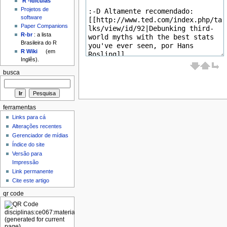
'R'-idículas
Projetos de
software
Paper Companions
R-br
: a lista
Brasileira do R
R Wiki
(em
Inglês).
busca
ferramentas
Links para cá
Alterações recentes
Gerenciador de mídias
Índice do site
Versão para
Impressão
Link permanente
Cite este artigo
qr code