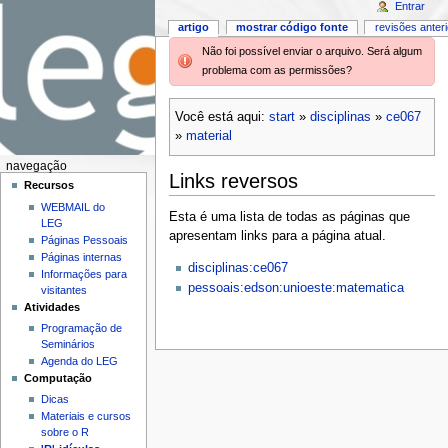
Entrar
artigo
mostrar código fonte
revisões anter
Não foi possível enviar o arquivo. Será algum
problema com as permissões?
Você está aqui:
start
»
disciplinas
»
ce067
»
material
navegação
Links reversos
Recursos
WEBMAIL do
Esta é uma lista de todas as páginas que
LEG
apresentam links para a página atual.
Páginas Pessoais
Páginas internas
disciplinas:ce067
Informações para
pessoais:edson:unioeste:matematica
visitantes
Atividades
Programação de
Seminários
Agenda do LEG
Computação
Dicas
Materiais e cursos
sobre o R