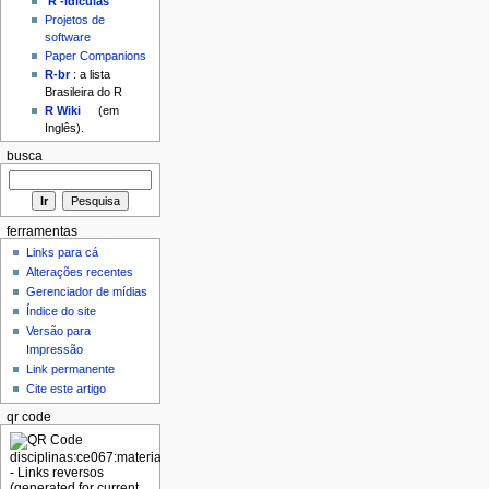
'R'-idículas
Projetos de
software
Paper Companions
R-br
: a lista
Brasileira do R
R Wiki
(em
Inglês).
busca
ferramentas
Links para cá
Alterações recentes
Gerenciador de mídias
Índice do site
Versão para
Impressão
Link permanente
Cite este artigo
qr code