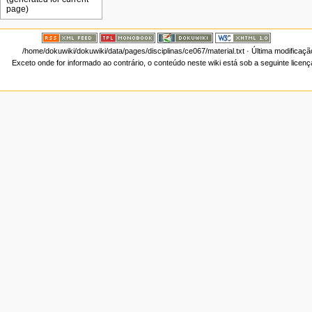
/home/dokuwiki/dokuwiki/data/pages/disciplinas/ce067/material.txt
· Última modificaçã
Exceto onde for informado ao contrário, o conteúdo neste wiki está sob a seguinte licen