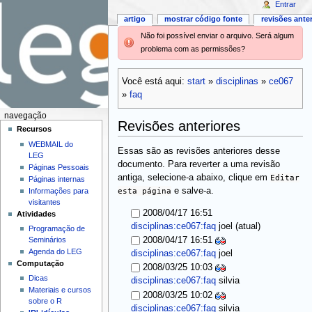
Entrar
artigo
mostrar código fonte
revisões ante
Não foi possível enviar o arquivo. Será algum
problema com as permissões?
Você está aqui:
start
»
disciplinas
»
ce067
»
faq
navegação
Revisões anteriores
Recursos
WEBMAIL do
Essas são as revisões anteriores desse
LEG
documento. Para reverter a uma revisão
Páginas Pessoais
antiga, selecione-a abaixo, clique em
Editar
Páginas internas
esta página
e salve-a.
Informações para
visitantes
2008/04/17 16:51
Atividades
(atual)
disciplinas:ce067:faq
joel
Programação de
Seminários
2008/04/17 16:51
Agenda do LEG
disciplinas:ce067:faq
joel
Computação
2008/03/25 10:03
Dicas
disciplinas:ce067:faq
silvia
Materiais e cursos
2008/03/25 10:02
sobre o R
disciplinas:ce067:faq
silvia