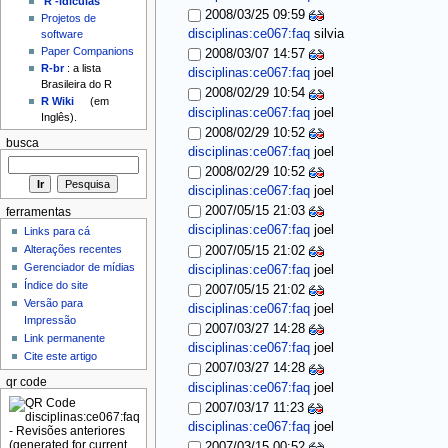
'R'-idículas
2008/03/25 09:59
Projetos de
disciplinas:ce067:faq
silvia
software
Paper Companions
2008/03/07 14:57
R-br
: a lista
disciplinas:ce067:faq
joel
Brasileira do R
2008/02/29 10:54
R Wiki
(em
disciplinas:ce067:faq
joel
Inglês).
2008/02/29 10:52
busca
disciplinas:ce067:faq
joel
2008/02/29 10:52
disciplinas:ce067:faq
joel
2007/05/15 21:03
ferramentas
disciplinas:ce067:faq
joel
Links para cá
Alterações recentes
2007/05/15 21:02
Gerenciador de mídias
disciplinas:ce067:faq
joel
Índice do site
2007/05/15 21:02
Versão para
disciplinas:ce067:faq
joel
Impressão
2007/03/27 14:28
Link permanente
disciplinas:ce067:faq
joel
Cite este artigo
2007/03/27 14:28
qr code
disciplinas:ce067:faq
joel
2007/03/17 11:23
disciplinas:ce067:faq
joel
2007/03/15 00:52