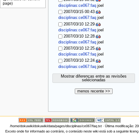
disciplinas:ce067:faq
joel
2007/03/15 00:43
disciplinas:ce067:faq
joel
2007/03/10 12:29
disciplinas:ce067:faq
joel
2007/03/10 12:28
disciplinas:ce067:faq
joel
2007/03/10 12:25
disciplinas:ce067:faq
joel
2007/03/10 12:24
disciplinas:ce067:faq
joel
Mostrar diferenças entre as revisões
selecionadas
menos recente >>
/home/dokuwiki/dokuwiki/data/pages/disciplinas/ce067/faq.txt
· Última modificação: 2
Exceto onde for informado ao contrário, o conteúdo neste wiki está sob a seguinte licen