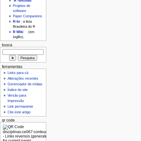
'R'-idículas
Projetos de
software
Paper Companions
R-br
: a lista
Brasileira do R
R Wiki
(em
Inglês).
busca
ferramentas
Links para cá
Alterações recentes
Gerenciador de mídias
Índice do site
Versão para
Impressão
Link permanente
Cite este artigo
qr code