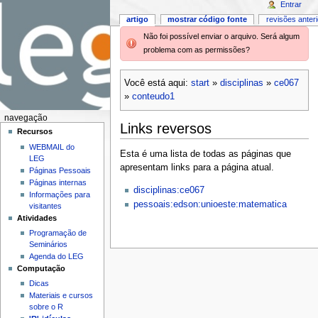
Entrar
artigo
mostrar código fonte
revisões anter
Não foi possível enviar o arquivo. Será algum
problema com as permissões?
Você está aqui:
start
»
disciplinas
»
ce067
»
conteudo1
navegação
Links reversos
Recursos
WEBMAIL do
Esta é uma lista de todas as páginas que
LEG
apresentam links para a página atual.
Páginas Pessoais
Páginas internas
disciplinas:ce067
Informações para
pessoais:edson:unioeste:matematica
visitantes
Atividades
Programação de
Seminários
Agenda do LEG
Computação
Dicas
Materiais e cursos
sobre o R