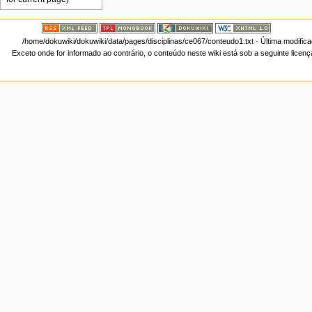
/home/dokuwiki/dokuwiki/data/pages/disciplinas/ce067/conteudo1.txt
· Última modific
Exceto onde for informado ao contrário, o conteúdo neste wiki está sob a seguinte licen