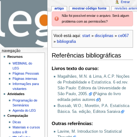
Entrar
artigo
mostrar código fonte
revisões anter
Não foi possível enviar o arquivo. Será algum
problema com as permissões?
Você está aqui:
start
»
disciplinas
»
ce067
»
bibliografia
navegação
Referências bibliográficas
Recursos
WEBMAIL do
Livros texto do curso:
LEG
Páginas Pessoais
Magalhães, M.N. & Lima, A.C.P. Noções
Páginas internas
de Probabilidade e Estatística. 6 ed.rev.
Informações para
São Paulo: Editora da Universidade de
visitantes
São Paulo, 2005.
(
Página do livro
Atividades
editada pelos autores
)
Programação de
Seminários
Bussab, W.O.; Morettin, P.A. Estatística
Agenda do LEG
Básica. 5a. edição, Editora Saraiva
Computação
Dicas
Outras referências:
Materiais e cursos
Lavine, M. Introduction to Statistical
sobre o R