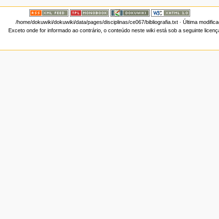
/home/dokuwiki/dokuwiki/data/pages/disciplinas/ce067/bibliografia.txt
· Última modific
Exceto onde for informado ao contrário, o conteúdo neste wiki está sob a seguinte licen