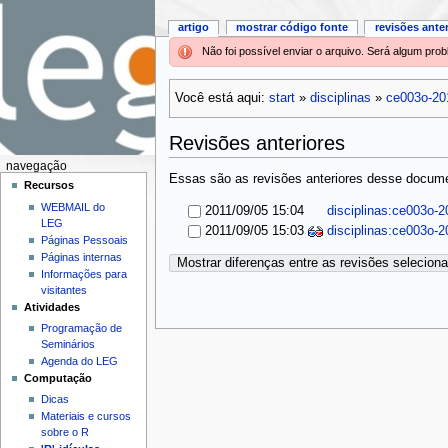
artigo
mostrar código fonte
revisões ante
Não foi possível enviar o arquivo. Será algum pr
Você está aqui:
start
»
disciplinas
»
ce003o-20
Revisões anteriores
navegação
Essas são as revisões anteriores desse documen
Recursos
WEBMAIL do
2011/09/05 15:04
disciplinas:ce003o-2
LEG
2011/09/05 15:03
disciplinas:ce003o-2
Páginas Pessoais
Páginas internas
Mostrar diferenças entre as revisões selecion
Informações para
visitantes
Atividades
Programação de
Seminários
Agenda do LEG
Computação
Dicas
Materiais e cursos
sobre o R