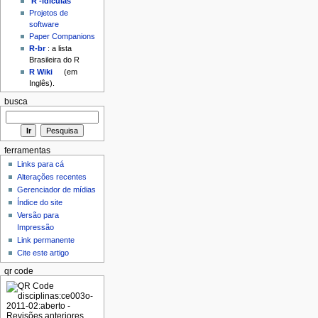
'R'-idículas
Projetos de
software
Paper Companions
R-br
: a lista
Brasileira do R
R Wiki
(em
Inglês).
busca
ferramentas
Links para cá
Alterações recentes
Gerenciador de mídias
Índice do site
Versão para
Impressão
Link permanente
Cite este artigo
qr code