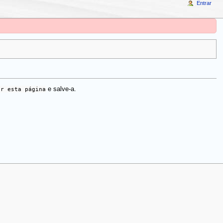
Entrar
ar esta página
e salve-a.