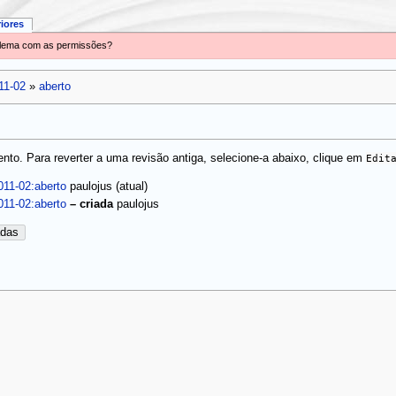
riores
oblema com as permissões?
11-02
»
aberto
to. Para reverter a uma revisão antiga, selecione-a abaixo, clique em
Edit
(atual)
011-02:aberto
paulojus
011-02:aberto
–
criada
paulojus
adas