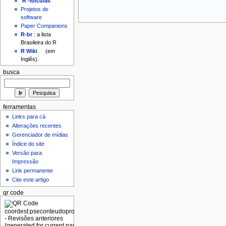
'R'-idículas
Projetos de
software
Paper Companions
R-br
: a lista
Brasileira do R
R Wiki
(em
Inglês).
busca
ferramentas
Links para cá
Alterações recentes
Gerenciador de mídias
Índice do site
Versão para
Impressão
Link permanente
Cite este artigo
qr code