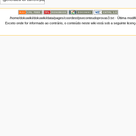
/home/dokuwiki/dokuwiki/data/pages/coordest/pseconteudoprovas3.txt
· Última modif
Exceto onde for informado ao contrário, o conteúdo neste wiki está sob a seguinte licen