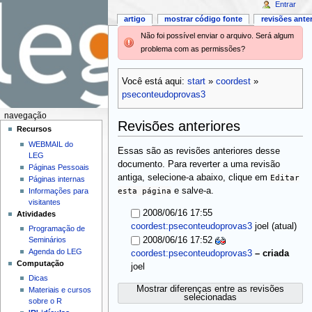
Entrar
artigo
mostrar código fonte
revisões ante
Não foi possível enviar o arquivo. Será algum
problema com as permissões?
Você está aqui:
start
»
coordest
»
pseconteudoprovas3
navegação
Revisões anteriores
Recursos
WEBMAIL do
Essas são as revisões anteriores desse
LEG
documento. Para reverter a uma revisão
Páginas Pessoais
antiga, selecione-a abaixo, clique em
Editar
Páginas internas
esta página
e salve-a.
Informações para
visitantes
2008/06/16 17:55
Atividades
(atual)
coordest:pseconteudoprovas3
joel
Programação de
Seminários
2008/06/16 17:52
Agenda do LEG
coordest:pseconteudoprovas3
–
criada
Computação
joel
Dicas
Mostrar diferenças entre as revisões
Materiais e cursos
selecionadas
sobre o R