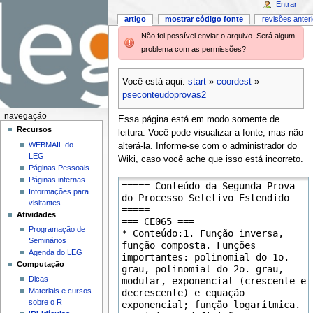
Entrar
artigo
mostrar código fonte
revisões anter
Não foi possível enviar o arquivo. Será algum
problema com as permissões?
Você está aqui:
start
»
coordest
»
pseconteudoprovas2
navegação
Essa página está em modo somente de
Recursos
leitura. Você pode visualizar a fonte, mas não
WEBMAIL do
alterá-la. Informe-se com o administrador do
LEG
Wiki, caso você ache que isso está incorreto.
Páginas Pessoais
Páginas internas
Informações para
visitantes
Atividades
Programação de
Seminários
Agenda do LEG
Computação
Dicas
Materiais e cursos
sobre o R