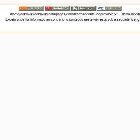
/home/dokuwiki/dokuwiki/data/pages/coordest/pseconteudoprovas2.txt
· Última modif
Exceto onde for informado ao contrário, o conteúdo neste wiki está sob a seguinte licen