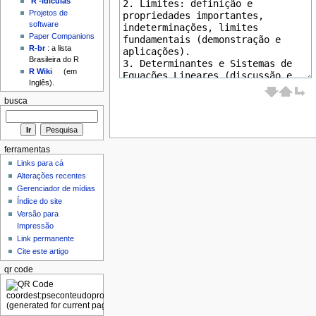
'R'-idículas
Projetos de
software
Paper Companions
R-br
: a lista
Brasileira do R
R Wiki
(em
Inglês).
busca
ferramentas
Links para cá
Alterações recentes
Gerenciador de mídias
Índice do site
Versão para
Impressão
Link permanente
Cite este artigo
qr code