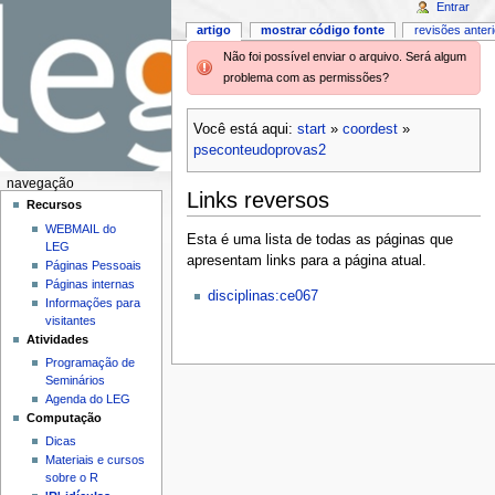
Entrar
artigo
mostrar código fonte
revisões anter
Não foi possível enviar o arquivo. Será algum
problema com as permissões?
Você está aqui:
start
»
coordest
»
pseconteudoprovas2
navegação
Links reversos
Recursos
WEBMAIL do
Esta é uma lista de todas as páginas que
LEG
apresentam links para a página atual.
Páginas Pessoais
Páginas internas
disciplinas:ce067
Informações para
visitantes
Atividades
Programação de
Seminários
Agenda do LEG
Computação
Dicas
Materiais e cursos
sobre o R