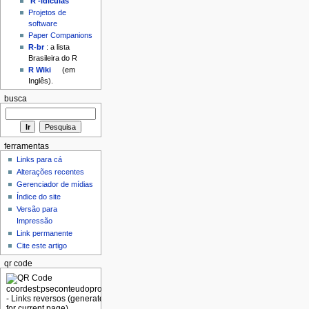
'R'-idículas
Projetos de
software
Paper Companions
R-br
: a lista
Brasileira do R
R Wiki
(em
Inglês).
busca
ferramentas
Links para cá
Alterações recentes
Gerenciador de mídias
Índice do site
Versão para
Impressão
Link permanente
Cite este artigo
qr code