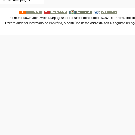
/home/dokuwiki/dokuwiki/data/pages/coordest/pseconteudoprovas2.txt
· Última modif
Exceto onde for informado ao contrário, o conteúdo neste wiki está sob a seguinte licen