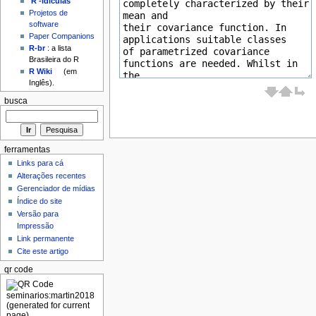
'R'-idículas
Projetos de
software
Paper Companions
R-br
: a lista
Brasileira do R
R Wiki
(em
Inglês).
busca
ferramentas
Links para cá
Alterações recentes
Gerenciador de mídias
Índice do site
Versão para
Impressão
Link permanente
Cite este artigo
qr code