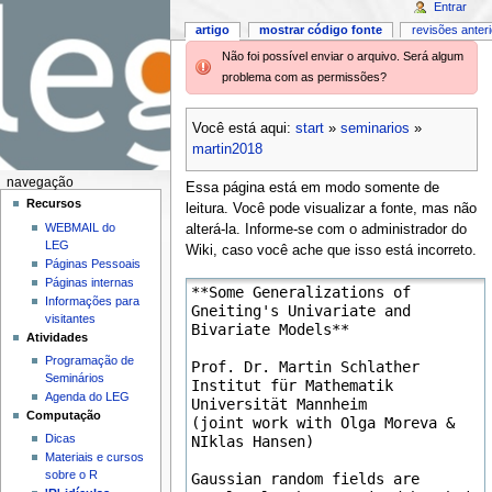
Entrar
artigo
mostrar código fonte
revisões anter
Não foi possível enviar o arquivo. Será algum
problema com as permissões?
Você está aqui:
start
»
seminarios
»
martin2018
navegação
Essa página está em modo somente de
Recursos
leitura. Você pode visualizar a fonte, mas não
WEBMAIL do
alterá-la. Informe-se com o administrador do
LEG
Wiki, caso você ache que isso está incorreto.
Páginas Pessoais
Páginas internas
Informações para
visitantes
Atividades
Programação de
Seminários
Agenda do LEG
Computação
Dicas
Materiais e cursos
sobre o R