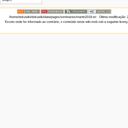
/home/dokuwiki/dokuwiki/data/pages/seminarios/martin2018.txt
· Última modificação:
Exceto onde for informado ao contrário, o conteúdo neste wiki está sob a seguinte licen