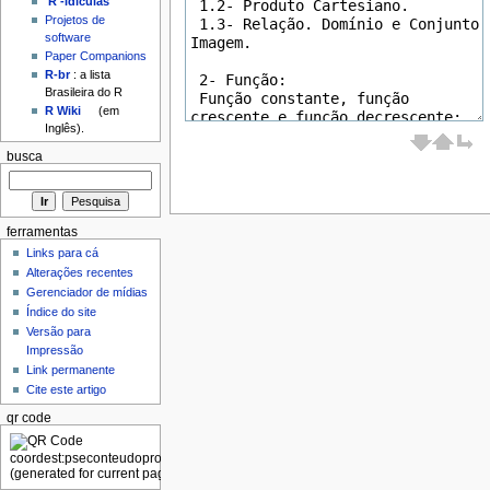
'R'-idículas
Projetos de
software
Paper Companions
R-br
: a lista
Brasileira do R
R Wiki
(em
Inglês).
busca
ferramentas
Links para cá
Alterações recentes
Gerenciador de mídias
Índice do site
Versão para
Impressão
Link permanente
Cite este artigo
qr code