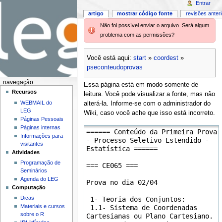
Entrar
artigo
mostrar código fonte
revisões anter
Não foi possível enviar o arquivo. Será algum
problema com as permissões?
Você está aqui:
start
»
coordest
»
pseconteudoprovas
navegação
Essa página está em modo somente de
Recursos
leitura. Você pode visualizar a fonte, mas não
WEBMAIL do
alterá-la. Informe-se com o administrador do
LEG
Wiki, caso você ache que isso está incorreto.
Páginas Pessoais
Páginas internas
Informações para
visitantes
Atividades
Programação de
Seminários
Agenda do LEG
Computação
Dicas
Materiais e cursos
sobre o R